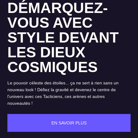
DÉMARQUEZ-
VOUS AVEC
STYLE DEVANT
LES DIEUX
COSMIQUES
Le pouvoir céleste des étoiles... ça ne sert à rien sans un
nouveau look ! Défiez la gravité et devenez le centre de
l'univers avec ces Tacticiens, ces arènes et autres
nouveautés !
EN SAVOIR PLUS