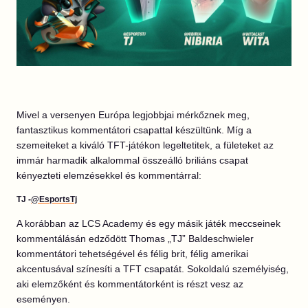
Mivel a versenyen Európa legjobbjai mérkőznek meg,
fantasztikus kommentátori csapattal készültünk. Míg a
szemeiteket a kiváló TFT-játékon legeltetitek, a fületeket az
immár harmadik alkalommal összeálló briliáns csapat
kényezteti elemzésekkel és kommentárral:
TJ -
@EsportsTj
A korábban az LCS Academy és egy másik játék meccseinek
kommentálásán edződött Thomas „TJ” Baldeschwieler
kommentátori tehetségével és félig brit, félig amerikai
akcentusával színesíti a TFT csapatát. Sokoldalú személyiség,
aki elemzőként és kommentátorként is részt vesz az
eseményen.