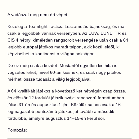
A vadászat még nem ért véget.
Közeleg a Teamfight Tactics: Leszámolás-bajnokság, és már
csak a legjobbak vannak versenyben. Az EUW, EUNE, TR és
CIS 4 hétnyi kíméletlen rangsorolt versengése után csak a 64
legjobb európai játékos maradt talpon, akik közül eldől, ki
képviselheti a kontinenst a világbajnokságon.
De ez még csak a kezdet. Mostantól egyetlen kis hiba is
végzetes lehet, mivel 60-an kiesnek, és csak négy játékos
mérheti össze tudását a világ legjobbjaival.
A 64 kvalifikált játékos a következő két hétvégén csap össze,
és először 12 fordulót játszik svájci rendszerű formátumban
július 31-én és augusztus 1-jén. Közülük sajnos csak a 16
legmagasabb pontszámú játékos jut tovább a második
fordulóba, amelyre augusztus 14–15-én kerül sor.
Pontozás: