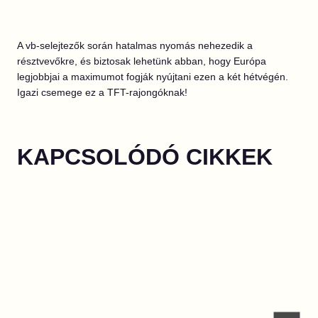
A vb-selejtezők során hatalmas nyomás nehezedik a
résztvevőkre, és biztosak lehetünk abban, hogy Európa
legjobbjai a maximumot fogják nyújtani ezen a két hétvégén.
Igazi csemege ez a TFT-rajongóknak!
KAPCSOLÓDÓ CIKKEK