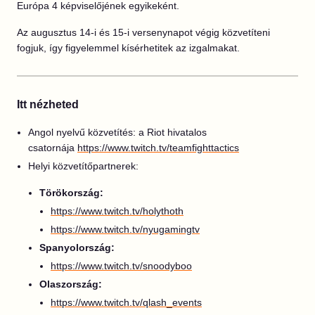
Európa 4 képviselőjének egyikeként.
Az augusztus 14-i és 15-i versenynapot végig közvetíteni
fogjuk, így figyelemmel kísérhetitek az izgalmakat.
Itt nézheted
Angol nyelvű közvetítés: a Riot hivatalos
csatornája
https://www.twitch.tv/teamfighttactics
Helyi közvetítőpartnerek:
Törökország
:
https://www.twitch.tv/holythoth
https://www.twitch.tv/nyugamingtv
Spanyolország
:
https://www.twitch.tv/snoodyboo
Olaszország
:
https://www.twitch.tv/qlash_events