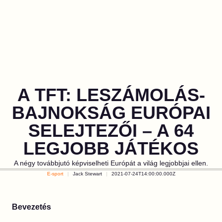
A TFT: LESZÁMOLÁS-
BAJNOKSÁG EURÓPAI
SELEJTEZŐI – A 64
LEGJOBB JÁTÉKOS
A négy továbbjutó képviselheti Európát a világ legjobbjai ellen.
E-sport
Jack Stewart
2021-07-24T14:00:00.000Z
Bevezetés