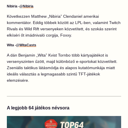
Nibiria -
@Nibiria
Következzen Matthew „Nibiria” Clendaniel amerikai
kommentátor. Eddig többek között az LPL-ben, valamint Twitch
Rivals és Wild Rift versenyeken közvetített, és szokás szerint
elkíséri őt imádnivaló corgija, Foxxy.
Wita -
@WitaCasts
A dán Benjamin „Wita” Kvist Tornbo több kártyajátékot is
versenyszinten űzött, majd különböző e-sportokat közvetített.
Zseniális taktikus látásmódja és alapos kutatómunkája miatt
ideális választás a legmagasabb szintű TFT-játékok
elemzésére.
A legjobb 64 játékos névsora