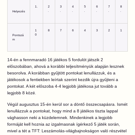
1.
2
3
4
5
6
7
8
.
.
.
.
.
.
.
Helyezés
1
8
7
6
4
3
2
1
0
Pontszá
m
14-én a fennmaradó 16 játékos 5 fordulót játszik 2
előszobában, ahová a korábbi teljesítményük alapján lesznek
besorolva. A korábban gyűjtött pontokat lenullázzuk, és a
játékosok a fentiekben leírtak szerint kezdik újra gyűjteni a
pontokat. A két előszoba 4-4 legjobb játékosa jut tovább a
legjobb 8 közé.
Végül augusztus 15-én kerül sor a döntő összecsapásra. Ismét
lenullázzuk a pontokat, hogy mind a 8 játékos tiszta lappal
vághasson neki a küzdelemnek. Mindenkinek a legjobb
formáját kell hoznia az izgalmasnak ígérkező 5 játék során,
mivel a tét a TFT: Leszámolás-világbajnokságon való részvétel