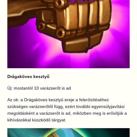
Drágaköves kesztyű
Új: mostantól 10 varázserőt is ad
Az ok: a Drágaköves kesztyű ereje a felerősítéséhez
szükséges varázserőtől függ, ezért további egyensúlyjavítási
megoldásként a varázserőt is ad, miközben meg is erősítjük a
kihívásokkal küszködő tárgyat.