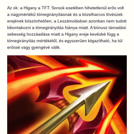
Az ok: a Higany a TFT: Sorsok esetében hihetetlenül erős volt
a nagymértékű tömegirányításnak és a közelharcos lövészek
erejének köszönhetően, a Leszámolásban azonban nem tudott
kibontakozni a tömegirányítás hiánya miatt. A bónusz támadási
sebesség hozzáadása miatt a Higany ereje kevésbé függ a
tömegirányítás mértékétől, és egyszerűen kiigazítható, ha túl
erőssé vagy gyengévé válik.