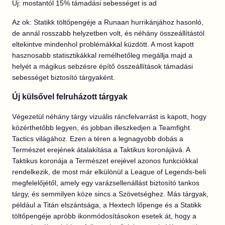
Új: mostantól 15% támadási sebességet is ad
Az ok: Statikk töltőpengéje a Runaan hurrikánjához hasonló,
de annál rosszabb helyzetben volt, és néhány összeállítástól
eltekintve mindenhol problémákkal küzdött. A most kapott
hasznosabb statisztikákkal remélhetőleg megállja majd a
helyét a mágikus sebzésre építő összeállítások támadási
sebességet biztosító tárgyaként.
Új külsővel felruházott tárgyak
Végezetül néhány tárgy vizuális ráncfelvarrást is kapott, hogy
közérthetőbb legyen, és jobban illeszkedjen a Teamfight
Tactics világához. Ezen a téren a legnagyobb dobás a
Természet erejének átalakítása a Taktikus koronájává. A
Taktikus koronája a Természet erejével azonos funkciókkal
rendelkezik, de most már elkülönül a League of Legends-beli
megfelelőjétől, amely egy varázsellenállást biztosító tankos
tárgy, és semmilyen köze sincs a Szövetséghez. Más tárgyak,
például a Titán elszántsága, a Hextech lőpenge és a Statikk
töltőpengéje apróbb ikonmódosításokon esetek át, hogy a