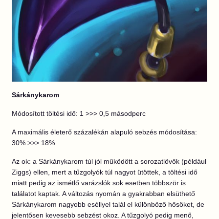
Sárkánykarom
Módosított töltési idő: 1 >>> 0,5 másodperc
A maximális életerő százalékán alapuló sebzés módosítása:
30% >>> 18%
Az ok: a Sárkánykarom túl jól működött a sorozatlövők (például
Ziggs) ellen, mert a tűzgolyók túl nagyot ütöttek, a töltési idő
miatt pedig az ismétlő varázslók sok esetben többször is
találatot kaptak. A változás nyomán a gyakrabban elsüthető
Sárkánykarom nagyobb eséllyel talál el különböző hősöket, de
jelentősen kevesebb sebzést okoz. A tűzgolyó pedig menő,