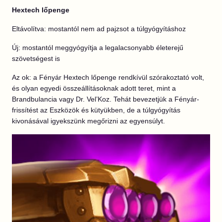
Hextech lőpenge
Eltávolítva: mostantól nem ad pajzsot a túlgyógyításhoz
Új: mostantól meggyógyítja a legalacsonyabb életerejű
szövetségest is
Az ok: a Fényár Hextech lőpenge rendkívül szórakoztató volt,
és olyan egyedi összeállításoknak adott teret, mint a
Brandbulancia vagy Dr. Vel’Koz. Tehát bevezetjük a Fényár-
frissítést az Eszközök és kütyükben, de a túlgyógyítás
kivonásával igyekszünk megőrizni az egyensúlyt.