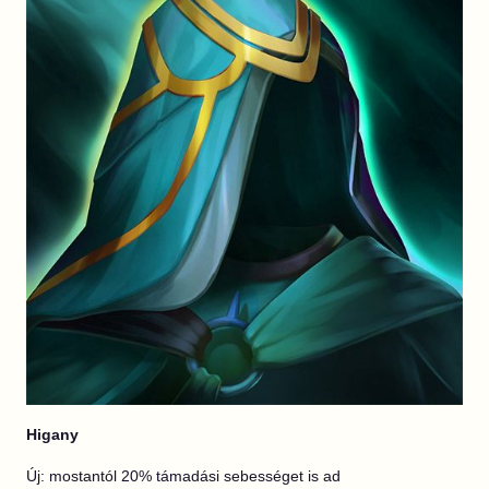
Higany
Új: mostantól 20% támadási sebességet is ad