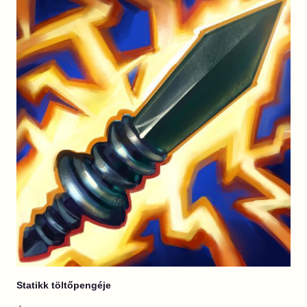
Statikk töltőpengéje