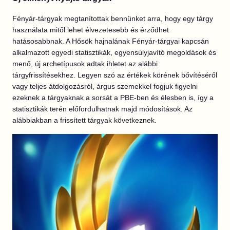
Fényár-tárgyak megtanítottak bennünket arra, hogy egy tárgy
használata mitől lehet élvezetesebb és érződhet
hatásosabbnak. A Hősök hajnalának Fényár-tárgyai kapcsán
alkalmazott egyedi statisztikák, egyensúlyjavító megoldások és
menő, új archetípusok adtak ihletet az alábbi
tárgyfrissítésekhez. Legyen szó az értékek körének bővítéséről
vagy teljes átdolgozásról, árgus szemekkel fogjuk figyelni
ezeknek a tárgyaknak a sorsát a PBE-ben és élesben is, így a
statisztikák terén előfordulhatnak majd módosítások. Az
alábbiakban a frissített tárgyak következnek.