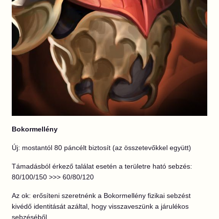
Bokormellény
Új: mostantól 80 páncélt biztosít (az összetevőkkel együtt)
Támadásból érkező találat esetén a területre ható sebzés:
80/100/150 >>> 60/80/120
Az ok: erősíteni szeretnénk a Bokormellény fizikai sebzést
kivédő identitását azáltal, hogy visszaveszünk a járulékos
sebzéséből.