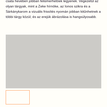
csata hevében jobban felismerhetőek legyenek. Végezetül az
olyan tárgyak, mint a Zeke hírnöke, az Ionos szikra és a
Sárkánykarom a vizuális frissítés nyomán jobban kitűnhetnek a
többi tárgy közül, és az erejük ábrázolása is hangsúlyosabb.