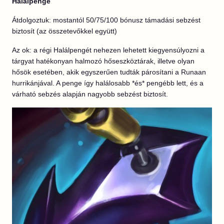
Halálpenge
Átdolgoztuk: mostantól 50/75/100 bónusz támadási sebzést
biztosít (az összetevőkkel együtt)
Az ok: a régi Halálpengét nehezen lehetett kiegyensúlyozni a
tárgyat hatékonyan halmozó hőseszköztárak, illetve olyan
hősök esetében, akik egyszerűen tudták párosítani a Runaan
hurrikánjával. A penge így halálosabb *és* pengébb lett, és a
várható sebzés alapján nagyobb sebzést biztosít.