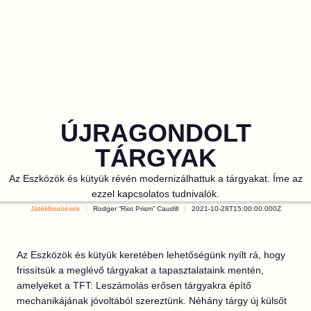
ÚJRAGONDOLT
TÁRGYAK
Az Eszközök és kütyük révén modernizálhattuk a tárgyakat. Íme az
ezzel kapcsolatos tudnivalók.
Játékfrissítések
Rodger “Riot Prism” Caudill
2021-10-28T15:00:00.000Z
Az Eszközök és kütyük keretében lehetőségünk nyílt rá, hogy
frissítsük a meglévő tárgyakat a tapasztalataink mentén,
amelyeket a TFT: Leszámolás erősen tárgyakra építő
mechanikájának jóvoltából szereztünk. Néhány tárgy új külsőt