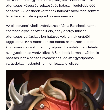
szövetségesek egy pajzsot kapnak, amely kivédi az első
ellenséges képesség sebzését és hatásait, legfeljebb 600
sebzésig. A Bansheek karmának halmozásával több sebzést
lehet kivédeni, de a pajzsok száma nem nő.
Az ok: egyensúlybeli szabályozás híján a Bansheek karma
esetében olyan helyzet állt elő, hogy a tárgy minden
ellenséges varázslat ellen hatásos volt, annak erejétől
függetlenül. Ez a Bansheek karmának halmozása esetén
különösen igaz volt, mert így teljesen hatástalanítani lehetett
az egycélpontos varázslókat. A Bansheek karma továbbra is
hasznos lesz a sebzés kivédéséhez, de az egycélpontos
varázslókat mostantól nem lombozza le teljesen.