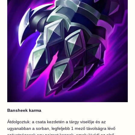
Bansheek karma
Átdolgoztuk: a csata kezdetén a tárgy viselője és az
ugyanabban a sorban, legfeljebb 1 mező távolságra lévő