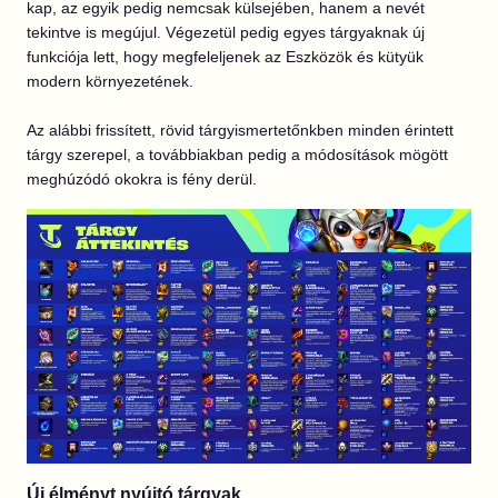
kap, az egyik pedig nemcsak külsejében, hanem a nevét
tekintve is megújul. Végezetül pedig egyes tárgyaknak új
funkciója lett, hogy megfeleljenek az Eszközök és kütyük
modern környezetének.
Az alábbi frissített, rövid tárgyismertetőnkben minden érintett
tárgy szerepel, a továbbiakban pedig a módosítások mögött
meghúzódó okokra is fény derül.
Új élményt nyújtó tárgyak