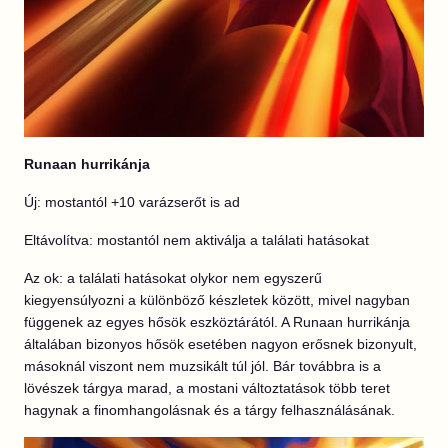
Runaan hurrikánja
Új: mostantól +10 varázserőt is ad
Eltávolítva: mostantól nem aktiválja a találati hatásokat
Az ok: a találati hatásokat olykor nem egyszerű
kiegyensúlyozni a különböző készletek között, mivel nagyban
függenek az egyes hősök eszköztárától. A Runaan hurrikánja
általában bizonyos hősök esetében nagyon erősnek bizonyult,
másoknál viszont nem muzsikált túl jól. Bár továbbra is a
lövészek tárgya marad, a mostani változtatások több teret
hagynak a finomhangolásnak és a tárgy felhasználásának.