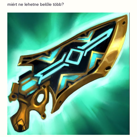
miért ne lehetne belőle több?