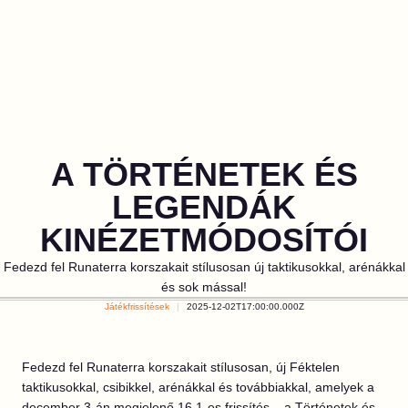
A TÖRTÉNETEK ÉS
LEGENDÁK
KINÉZETMÓDOSÍTÓI
Fedezd fel Runaterra korszakait stílusosan új taktikusokkal, arénákkal
és sok mással!
Játékfrissítések
2025-12-02T17:00:00.000Z
Fedezd fel Runaterra korszakait stílusosan, új Féktelen
taktikusokkal, csibikkel, arénákkal és továbbiakkal, amelyek a
december 3-án megjelenő 16.1-es frissítés – a Történetek és