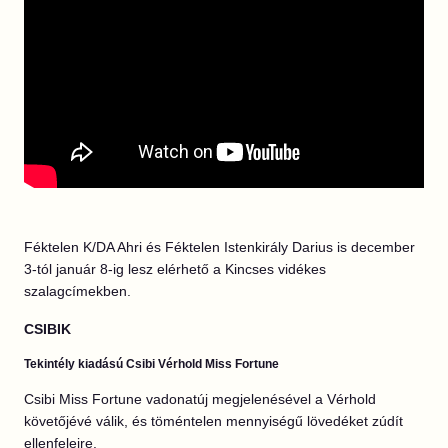
Féktelen K/DA Ahri és Féktelen Istenkirály Darius is december
3-tól január 8-ig lesz elérhető a Kincses vidékes
szalagcímekben.
CSIBIK
Tekintély kiadású Csibi Vérhold Miss Fortune
Csibi Miss Fortune vadonatúj megjelenésével a Vérhold
követőjévé válik, és töméntelen mennyiségű lövedéket zúdít
ellenfeleire.