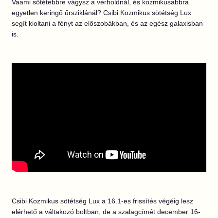
Vaami sötétebbre vágysz a vérholdnál, és kozmikusabbra
egyetlen keringő űrsziklánál? Csibi Kozmikus sötétség Lux
segít kioltani a fényt az előszobákban, és az egész galaxisban
is.
Csibi Kozmikus sötétség Lux a 16.1-es frissítés végéig lesz
elérhető a váltakozó boltban, de a szalagcímét december 16-