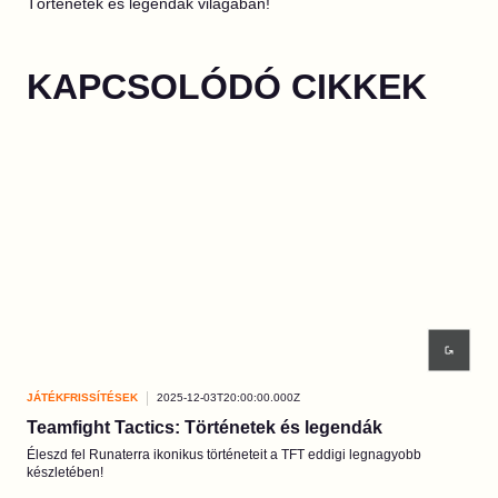
Történetek és legendák világában!
KAPCSOLÓDÓ CIKKEK
JÁTÉKFRISSÍTÉSEK
2025-12-03T20:00:00.000Z
JÁT
Teamfight Tactics: Történetek és legendák
K.
Éleszd fel Runaterra ikonikus történeteit a TFT eddigi legnagyobb
Látv
készletében!