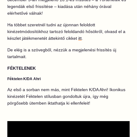
legendák első frissítése – kiadása után néhány órával
elérhetővé válnak!
Ha többet szeretnél tudni az újonnan feloldott
kinézetmódosítókhoz tartozó feloldandó hősökről, olvasd el a
készlet játékmenetét áttekintő cikket
itt
.
De elég is a szövegből, nézzük a megjelenési frissítés új
tartalmait.
FÉKTELENEK
Féktelen K/DA Ahri
Az első a sorban nem más, mint Féktelen K/DA Ahri! Ikonikus
kinézetét Féktelen stílusban gondoltuk újra, így még
pörgősebb ütemben iktathatja ki ellenfeleit!