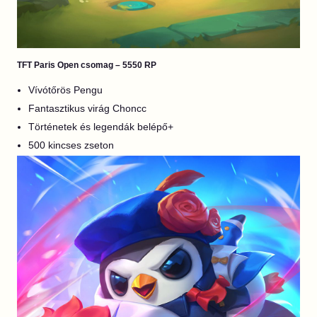
TFT Paris Open csomag – 5550 RP
Vívótőrös Pengu
Fantasztikus virág Choncc
Történetek és legendák belépő+
500 kincses zseton