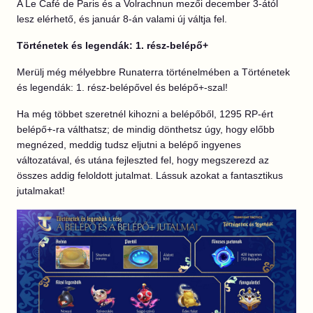
A Le Café de Paris és a Volrachnun mezői december 3-ától
lesz elérhető, és január 8-án valami új váltja fel.
Történetek és legendák: 1. rész-belépő+
Merülj még mélyebbre Runaterra történelmében a Történetek
és legendák: 1. rész-belépővel és belépő+-szal!
Ha még többet szeretnél kihozni a belépőből, 1295 RP-ért
belépő+-ra válthatsz; de mindig dönthetsz úgy, hogy előbb
megnézed, meddig tudsz eljutni a belépő ingyenes
változatával, és utána fejleszted fel, hogy megszerezd az
összes addig feloldott jutalmat. Lássuk azokat a fantasztikus
jutalmakat!