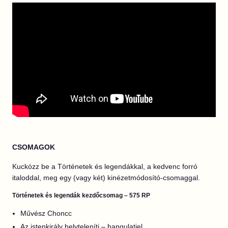
CSOMAGOK
Kuckózz be a Történetek és legendákkal, a kedvenc forró
italoddal, meg egy (vagy két) kinézetmódosító-csomaggal.
Történetek és legendák kezdőcsomag – 575 RP
Művész Choncc
Az istenkirály helyteleníti – hangulatjel