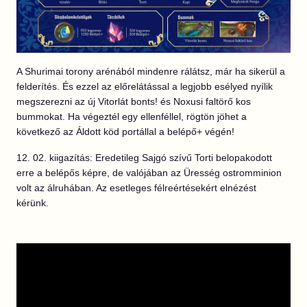
A Shurimai torony arénából mindenre rálátsz, már ha sikerül a
felderítés. És ezzel az előrelátással a legjobb esélyed nyílik
megszerezni az új Vitorlát bonts! és Noxusi faltörő kos
bummokat. Ha végeztél egy ellenféllel, rögtön jöhet a
következő az Áldott köd portállal a belépő+ végén!
12. 02. kiigazítás: Eredetileg Sajgó szívű Torti belopakodott
erre a belépős képre, de valójában az Üresség ostromminion
volt az álruhában. Az esetleges félreértésekért elnézést
kérünk.