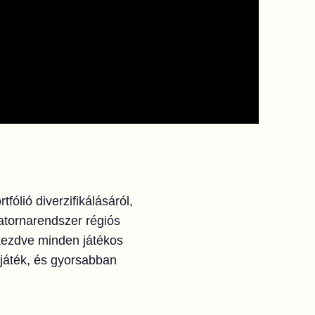
tfólió diverzifikálásáról,
satornarendszer régiós
 kezdve minden játékos
i játék, és gyorsabban