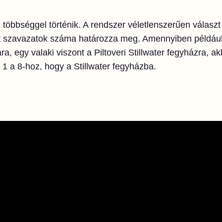
öbbséggel történik. A rendszer véletlenszerűen választ 
tt szavazatok száma határozza meg. Amennyiben példáu
a, egy valaki viszont a Piltoveri Stillwater fegyházra, a
 a 8-hoz, hogy a Stillwater fegyházba.