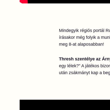
Mindegyik régiós portál Ru
írásakor még folyik a mu
meg 8-at alaposabban!
Thresh szentélye az Árn
egy lélek?” A játékos bizo
után zsákmányt kap a begy