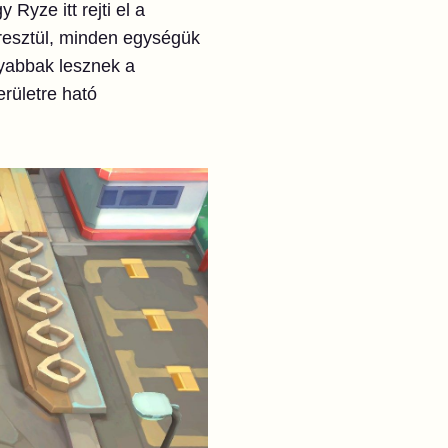
Ryze itt rejti el a
eresztül, minden egységük
yabbak lesznek a
rületre ható