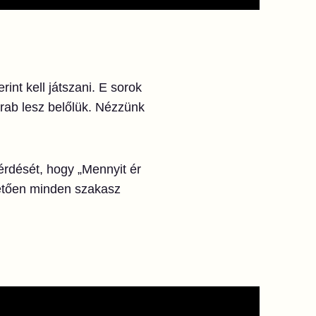
int kell játszani. E sorok
rab lesz belőlük. Nézzünk
érdését, hogy „Mennyit ér
övetően minden szakasz