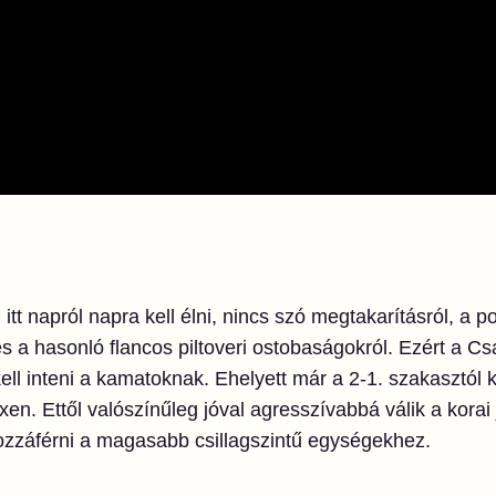
:
itt napról napra kell élni, nincs szó megtakarításról, a por
s a hasonló flancos piltoveri ostobaságokról. Ezért a C
kell inteni a kamatoknak. Ehelyett már a 2-1. szakasztól
xen. Ettől valószínűleg jóval agresszívabbá válik a kora
 hozzáférni a magasabb csillagszintű egységekhez.