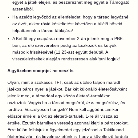
egyet a játék elején, és beszerezhet még egyet a Támogató
arzenálból.
Ha azelőtt legyőzöd az ellenfeledet, hogy a társad legyőzné
az övét, akkor rövid késleltetést követően a túlélő hőseid
felpattannak a társad táblájára!
A Kettőt egy csapásra november 2-án jelenik meg a PBE-
ben, az élő szervereken pedig az Eszközök és kütyük
második frissítésével (11.23-as) együtt debütál. A
visszajelzéseitek alapján rendszeresen alakítani fogjuk!
A győzelem receptje: ne veszíts
Olyan, mint a szokásos TFT, csak az utolsó talpon maradt
játékos páros nyeri a játékot. Bár két különálló életerősávként
jelenik meg, a társaddal egy közös életerő-tartalékon
osztoztok. Vagyis ha a társad megsérül,
te is
megsérülsz, és
fordítva. Veszélyesen hangzik? Nem kell aggódni: amikor
először érné el a 0-t az életerő-tartalék, 1-re áll vissza az
értéke. Ezután bármilyen vereség azonnal kiejti a párosotokat.
Erre külön felhívjuk a figyelmedet egy jelzéssel a Taktikusod
életerősávján, és figyelmeztetünk is, hogy a következő forduló