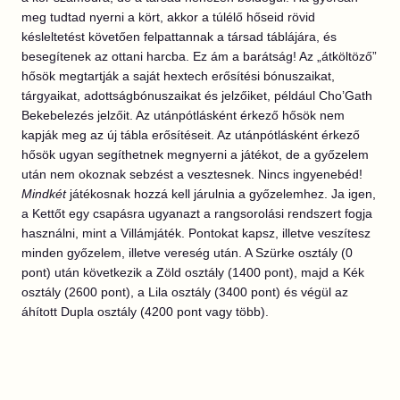
meg tudtad nyerni a kört, akkor a túlélő hőseid rövid
késleltetést követően felpattannak a társad táblájára, és
besegítenek az ottani harcba. Ez ám a barátság! Az „átköltöző”
hősök megtartják a saját hextech erősítési bónuszaikat,
tárgyaikat, adottságbónuszaikat és jelzőiket, például Cho’Gath
Bekebelezés jelzőit. Az utánpótlásként érkező hősök nem
kapják meg az új tábla erősítéseit. Az utánpótlásként érkező
hősök ugyan segíthetnek megnyerni a játékot, de a győzelem
után nem okoznak sebzést a vesztesnek. Nincs ingyenebéd!
Mindkét
játékosnak hozzá kell járulnia a győzelemhez. Ja igen,
a Kettőt egy csapásra ugyanazt a rangsorolási rendszert fogja
használni, mint a Villámjáték. Pontokat kapsz, illetve veszítesz
minden győzelem, illetve vereség után. A Szürke osztály (0
pont) után következik a Zöld osztály (1400 pont), majd a Kék
osztály (2600 pont), a Lila osztály (3400 pont) és végül az
áhított Dupla osztály (4200 pont vagy több).