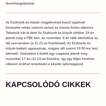
finomhangolásokat.
Az Eszközök és kütyük megjelenését övező izgalmak
közepette nehéz számon tartani az összes fontos dátumot.
Tekintsük hát át őket! Az Eszközök és kütyük október 19-én
jelenik meg a PBE-ben, és november 3-án válik elérhetővé az
élő szervereken (a 11.22-es frissítéssel). Az Eszközök és
kütyük-belépő ugyanaznap, magyar idő szerint 19:00-kor lesz
elérhető. Utolsóként a Kettőt egy csapásra jelenik meg
november 17-én (11.23-as frissítés), így egy teljes frissítési
cikluson át lehet ismerkedni a készlet újdonságaival.
KAPCSOLÓDÓ CIKKEK