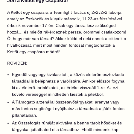
Jön a Kettőt egy csapásra!
A Kettőt egy csapásra a Teamfight Tactics új 2v2v2v2 laborja,
amely az Eszközök és kütyük második, 11.23-as frissítésével
érkezik november 17-én. Csak egy társra lesz szükséged
hozzá… és mielőtt rákérdeznél: persze, örömmel csatlakozom!
Ó, hogy már van társad? Akkor küldd el neki ennek a cikknek a
hivatkozását, mert most minden fontosat megtudhattok a
Kettőt egy csapásra módról!
RÖVIDEN:
Egyedül vagy egy kiválasztott, a közös életerőn osztozkodó
társaddal is beléphetsz a várólistára. Amikor először fogyna
ki az életerő-tartalékotok, az értéke visszaáll 1-re. Az ezt
követő vereséggel mindketten kiestek a játékból.
A Támogató arzenállal összetevőtárgyakat, aranyat vagy
más fontos segítséget nyújthatsz a társadnak a játék fontos
pillanataiban.
Az Összefogás rúnáját aktiválva a benne tárolt hősöket és
tárgyakat juttathatod el a társadhoz. Ebből mindenki kap