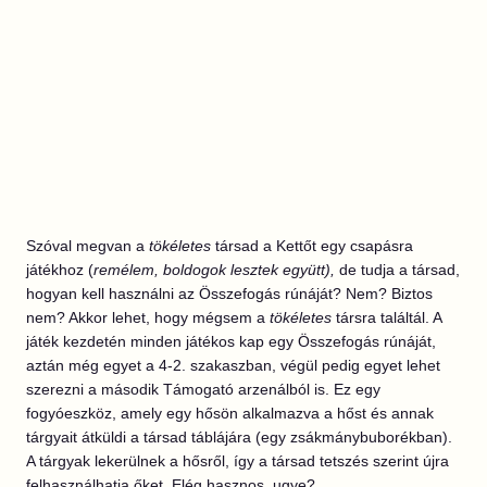
Szóval megvan a
tökéletes
társad a Kettőt egy csapásra
játékhoz (
remélem, boldogok lesztek együtt),
de tudja a társad,
hogyan kell használni az Összefogás rúnáját? Nem? Biztos
nem? Akkor lehet, hogy mégsem a
tökéletes
társra találtál. A
játék kezdetén minden játékos kap egy Összefogás rúnáját,
aztán még egyet a 4-2. szakaszban, végül pedig egyet lehet
szerezni a második Támogató arzenálból is. Ez egy
fogyóeszköz, amely egy hősön alkalmazva a hőst és annak
tárgyait átküldi a társad táblájára (egy zsákmánybuborékban).
A tárgyak lekerülnek a hősről, így a társad tetszés szerint újra
felhasználhatja őket. Elég hasznos, ugye?