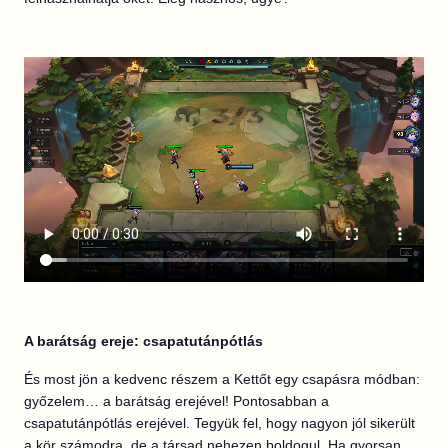
A barátság ereje: csapatutánpótlás
És most jön a kedvenc részem a Kettőt egy csapásra módban:
győzelem… a barátság erejével! Pontosabban a
csapatutánpótlás erejével. Tegyük fel, hogy nagyon jól sikerült
a kör számodra, de a társad nehezen boldogul. Ha gyorsan