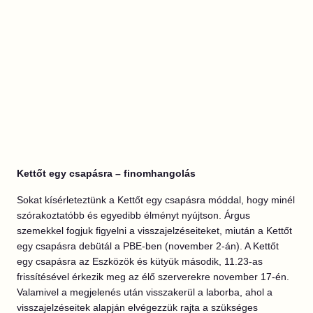
Kettőt egy csapásra – finomhangolás
Sokat kísérleteztünk a Kettőt egy csapásra móddal, hogy minél
szórakoztatóbb és egyedibb élményt nyújtson. Árgus
szemekkel fogjuk figyelni a visszajelzéseiteket, miután a Kettőt
egy csapásra debütál a PBE-ben (november 2-án). A Kettőt
egy csapásra az Eszközök és kütyük második, 11.23-as
frissítésével érkezik meg az élő szerverekre november 17-én.
Valamivel a megjelenés után visszakerül a laborba, ahol a
visszajelzéseitek alapján elvégezzük rajta a szükséges