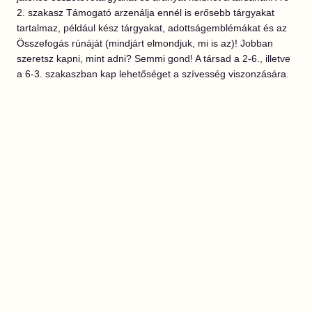
2. szakasz Támogató arzenálja ennél is erősebb tárgyakat
tartalmaz, például kész tárgyakat, adottságemblémákat és az
Összefogás rúnáját (mindjárt elmondjuk, mi is az)! Jobban
szeretsz kapni, mint adni? Semmi gond! A társad a 2-6., illetve
a 6-3. szakaszban kap lehetőséget a szívesség viszonzására.