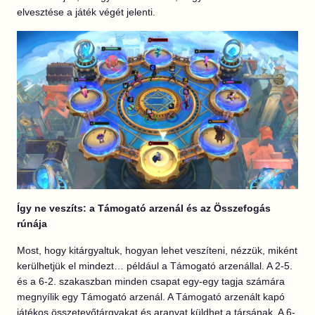
elvesztése a játék végét jelenti.
Így ne veszíts: a Támogató arzenál és az Összefogás
rúnája
Most, hogy kitárgyaltuk, hogyan lehet veszíteni, nézzük, miként
kerülhetjük el mindezt… például a Támogató arzenállal. A 2-5.
és a 6-2. szakaszban minden csapat egy-egy tagja számára
megnyílik egy Támogató arzenál. A Támogató arzenált kapó
játékos összetevőtárgyakat és aranyat küldhet a társának. A 6-