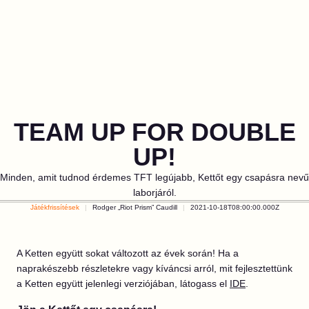
TEAM UP FOR DOUBLE
UP!
Minden, amit tudnod érdemes TFT legújabb, Kettőt egy csapásra nevű
laborjáról.
Játékfrissítések
Rodger „Riot Prism” Caudill
2021-10-18T08:00:00.000Z
A Ketten együtt sokat változott az évek során! Ha a
naprakészebb részletekre vagy kíváncsi arról, mit fejlesztettünk
a Ketten együtt jelenlegi verziójában, látogass el
IDE
.