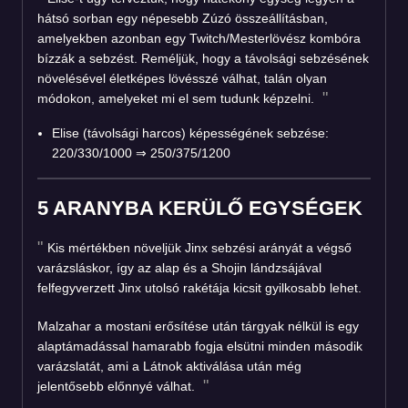
hátsó sorban egy népesebb Zúzó összeállításban,
amelyekben azonban egy Twitch/Mesterlövész kombóra
bízzák a sebzést. Reméljük, hogy a távolsági sebzésének
növelésével életképes lövésszé válhat, talán olyan
módokon, amelyeket mi el sem tudunk képzelni.
Elise (távolsági harcos) képességének sebzése:
220/330/1000 ⇒ 250/375/1200
5 ARANYBA KERÜLŐ EGYSÉGEK
Kis mértékben növeljük Jinx sebzési arányát a végső
varázsláskor, így az alap és a Shojin lándzsájával
felfegyverzett Jinx utolsó rakétája kicsit gyilkosabb lehet.
Malzahar a mostani erősítése után tárgyak nélkül is egy
alaptámadással hamarabb fogja elsütni minden második
varázslatát, ami a Látnok aktiválása után még
jelentősebb előnnyé válhat.