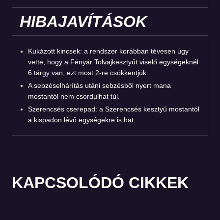
HIBAJAVÍTÁSOK
Kukázott kincsek: a rendszer korábban tévesen úgy
vette, hogy a Fényár Tolvajkesztyűt viselő egységeknél
6 tárgy van, ezt most 2-re csökkentjük.
A sebzéselhárítás utáni sebzésből nyert mana
mostantól nem csordulhat túl.
Szerencsés cserepad: a Szerencsés kesztyű mostantól
a kispadon lévő egységekre is hat.
KAPCSOLÓDÓ CIKKEK