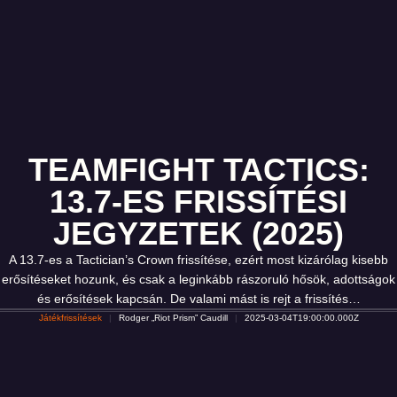
TEAMFIGHT TACTICS:
13.7-ES FRISSÍTÉSI
JEGYZETEK (2025)
A 13.7-es a Tactician’s Crown frissítése, ezért most kizárólag kisebb
erősítéseket hozunk, és csak a leginkább rászoruló hősök, adottságok
és erősítések kapcsán. De valami mást is rejt a frissítés…
Játékfrissítések
Rodger „Riot Prism” Caudill
2025-03-04T19:00:00.000Z