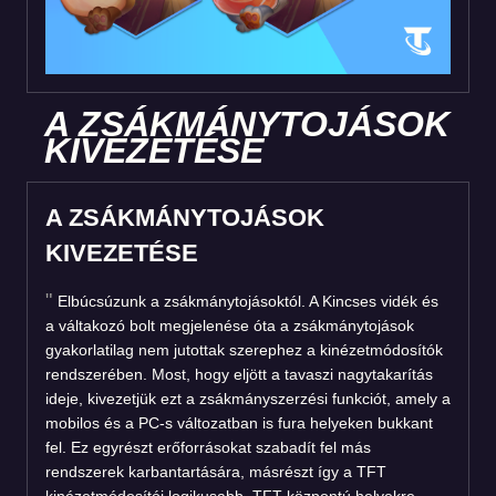
A ZSÁKMÁNYTOJÁSOK
KIVEZETÉSE
A ZSÁKMÁNYTOJÁSOK
KIVEZETÉSE
Elbúcsúzunk a zsákmánytojásoktól. A Kincses vidék és
a váltakozó bolt megjelenése óta a zsákmánytojások
gyakorlatilag nem jutottak szerephez a kinézetmódosítók
rendszerében. Most, hogy eljött a tavaszi nagytakarítás
ideje, kivezetjük ezt a zsákmányszerzési funkciót, amely a
mobilos és a PC-s változatban is fura helyeken bukkant
fel. Ez egyrészt erőforrásokat szabadít fel más
rendszerek karbantartására, másrészt így a TFT
kinézetmódosítói logikusabb, TFT-központú helyekre