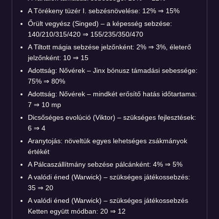
A Törékeny tüzér I. sebzésnövelése: 12% ⇒ 15%
Őrült vegyész (Singed) – a képesség sebzése:
140/210/315/420 ⇒ 155/235/350/470
A Tiltott mágia sebzése jelzőnként: 2% ⇒ 3%, életerő
jelzőnként: 10 ⇒ 15
Adottság: Nővérek – Jinx bónusz támadási sebessége:
75% ⇒ 80%
Adottság: Nővérek – mindkét erősítő hatás időtartama:
7 ⇒ 10 mp
Dicsőséges evolúció (Viktor) – szükséges fejlesztések:
6 ⇒ 4
Aranytojás: növeltük egyes lehetséges zsákmányok
értékét
A Pálcaszállítmány sebzése pálcánként: 4% ⇒ 5%
A valódi éned (Warwick) – szükséges játékossebzés:
35 ⇒ 20
A valódi éned (Warwick) – szükséges játékossebzés
Ketten együtt módban: 20 ⇒ 12