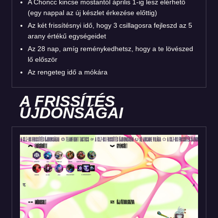
A Choncc kincse mostantól április 1-ig lesz elérhető
(egy nappal az új készlet érkezése előttig)
Az két frissítésnyi idő, hogy 3 csillagosra fejleszd az 5
arany értékű egységeidet
Az 28 nap, amíg reménykedhetsz, hogy a te lövészed
lő először
Az rengeteg idő a mókára
A FRISSÍTÉS
ÚJDONSÁGAI