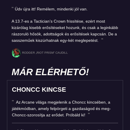
Üdv újra itt! Remélem, mindenki jól van.
A 13.7-es a Tactician’s Crown frissítése, ezért most
kizárólag kisebb erősítéseket hozunk, és csak a leginkább
rászoruló hősök, adottságok és erősítések kapcsán. De a
sasszeműek kiszúrhatnak egy-két meglepetést.
RODGER „RIOT PRISM” CAUDILL
MÁR ELÉRHETŐ!
CHONCC KINCSE
Az Arcane világa megjelenik a Choncc kincsében, a
játékmódban, amely felpörgeti a gazdaságod és meg-
Choncc-szorosítja az erődet. Próbáld ki!