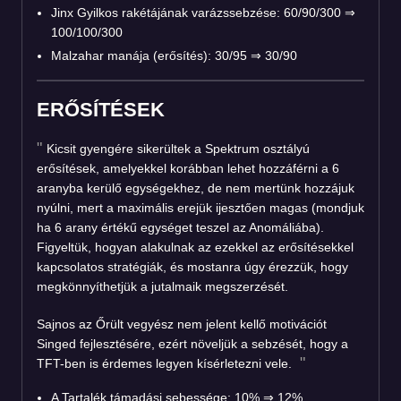
Jinx Gyilkos rakétájának varázssebzése: 60/90/300 ⇒
100/100/300
Malzahar manája (erősítés): 30/95 ⇒ 30/90
ERŐSÍTÉSEK
Kicsit gyengére sikerültek a Spektrum osztályú
erősítések, amelyekkel korábban lehet hozzáférni a 6
aranyba kerülő egységekhez, de nem mertünk hozzájuk
nyúlni, mert a maximális erejük ijesztően magas (mondjuk
ha 6 arany értékű egységet teszel az Anomáliába).
Figyeltük, hogyan alakulnak az ezekkel az erősítésekkel
kapcsolatos stratégiák, és mostanra úgy érezzük, hogy
megkönnyíthetjük a jutalmaik megszerzését.
Sajnos az Őrült vegyész nem jelent kellő motivációt
Singed fejlesztésére, ezért növeljük a sebzését, hogy a
TFT-ben is érdemes legyen kísérletezni vele.
A Tartalék támadási sebessége: 10% ⇒ 12%