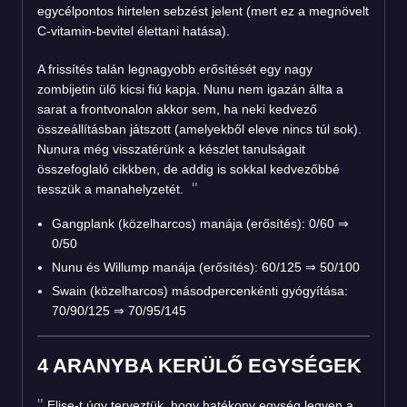
egycélpontos hirtelen sebzést jelent (mert ez a megnövelt
C-vitamin-bevitel élettani hatása).
A frissítés talán legnagyobb erősítését egy nagy
zombijetin ülő kicsi fiú kapja. Nunu nem igazán állta a
sarat a frontvonalon akkor sem, ha neki kedvező
összeállításban játszott (amelyekből eleve nincs túl sok).
Nunura még visszatérünk a készlet tanulságait
összefoglaló cikkben, de addig is sokkal kedvezőbbé
tesszük a manahelyzetét.
Gangplank (közelharcos) manája (erősítés): 0/60 ⇒
0/50
Nunu és Willump manája (erősítés): 60/125 ⇒ 50/100
Swain (közelharcos) másodpercenkénti gyógyítása:
70/90/125 ⇒ 70/95/145
4 ARANYBA KERÜLŐ EGYSÉGEK
Elise-t úgy terveztük, hogy hatékony egység legyen a