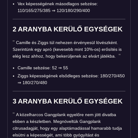
Vex képességének másodlagos sebzése:
110/165/275/385 ⇒ 120/180/290/400
2 ARANYBA KERÜLŐ EGYSÉGEK
Camille és Ziggs túl nehezen érvényesül lövészként.
Szerintünk egy apró (kevesebb mint 10%-os) erősítés is
elég lesz ahhoz, hogy bekerüljenek az elvárt játékba.
Camille sebzése: 52 ⇒ 55
Ziggs képességének elsődleges sebzése: 180/270/450
⇒ 180/270/480
3 ARANYBA KERÜLŐ EGYSÉGEK
A közelharcos Gangplank egyelőre nem jött divatba
ebben a készletben. Megnöveltük Gangplank
citrusadagját, hogy egy alaptámadással hamarabb tudja
elsütni a képességét, ami több gyógyítást és