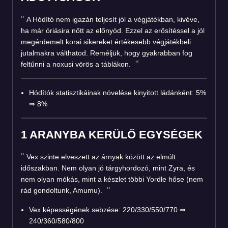
A Hódító nem igazán teljesít jól a végjátékban, kivéve,
ha már óriásira nőtt az előnyöd. Ezzel az erősítéssel a jól
megérdemelt korai sikereket értékesebb végjátékbeli
jutalmakra válthatod. Reméljük, hogy gyakrabban fog
feltűnni a noxusi vörös a táblákon.
Hódítók statisztikáinak növelése kinyitott ládánként: 5%
⇒ 8%
1 ARANYBA KERÜLŐ EGYSÉGEK
Vex szinte elveszett az árnyak között az elmúlt
időszakban. Nem olyan jó tárgyhordozó, mint Zyra, és
nem olyan mókás, mint a készlet többi Yordle hőse (nem
rád gondoltunk, Amumu).
Vex képességének sebzése: 220/330/550/770 ⇒
240/360/580/800