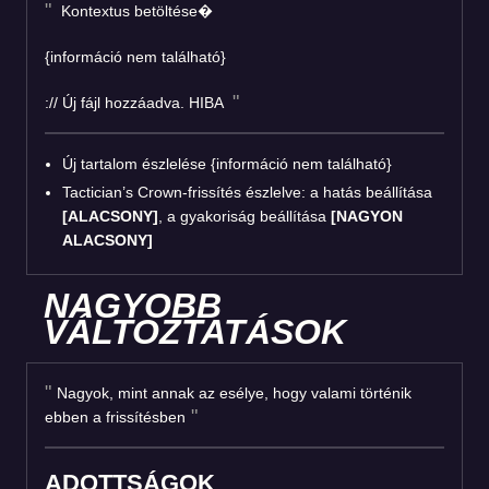
Kontextus betöltése�
{információ nem található}
:// Új fájl hozzáadva. HIBA
Új tartalom észlelése {információ nem található}
Tactician’s Crown-frissítés észlelve: a hatás beállítása
[ALACSONY]
, a gyakoriság beállítása
[NAGYON
ALACSONY]
NAGYOBB
VÁLTOZTATÁSOK
Nagyok, mint annak az esélye, hogy valami történik
ebben a frissítésben
ADOTTSÁGOK