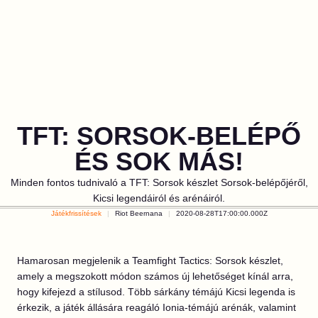
TFT: SORSOK-BELÉPŐ
ÉS SOK MÁS!
Minden fontos tudnivaló a TFT: Sorsok készlet Sorsok-belépőjéről,
Kicsi legendáiról és arénáiról.
Játékfrissítések
Riot Beernana
2020-08-28T17:00:00.000Z
Hamarosan megjelenik a Teamfight Tactics: Sorsok készlet,
amely a megszokott módon számos új lehetőséget kínál arra,
hogy kifejezd a stílusod. Több sárkány témájú Kicsi legenda is
érkezik, a játék állására reagáló Ionia-témájú arénák, valamint