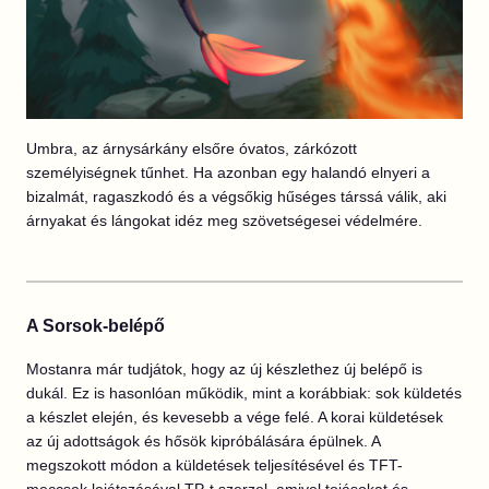
Umbra, az árnysárkány elsőre óvatos, zárkózott
személyiségnek tűnhet. Ha azonban egy halandó elnyeri a
bizalmát, ragaszkodó és a végsőkig hűséges társsá válik, aki
árnyakat és lángokat idéz meg szövetségesei védelmére.
A Sorsok-belépő
Mostanra már tudjátok, hogy az új készlethez új belépő is
dukál. Ez is hasonlóan működik, mint a korábbiak: sok küldetés
a készlet elején, és kevesebb a vége felé. A korai küldetések
az új adottságok és hősök kipróbálására épülnek. A
megszokott módon a küldetések teljesítésével és TFT-