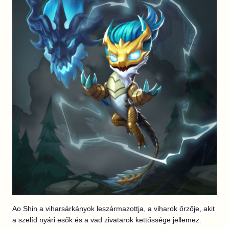
Ao Shin a viharsárkányok leszármazottja, a viharok őrzője, akit
a szelíd nyári esők és a vad zivatarok kettőssége jellemez.