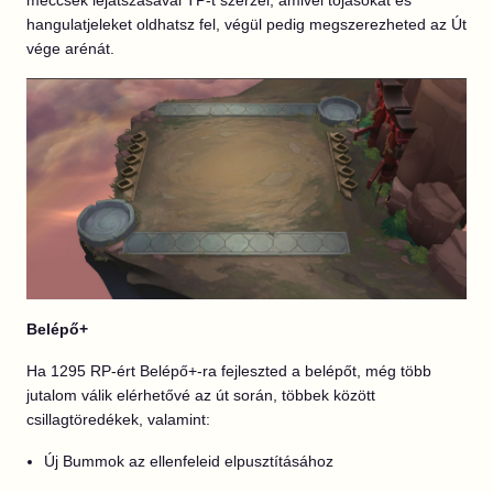
meccsek lejátszásával TP-t szerzel, amivel tojásokat és
hangulatjeleket oldhatsz fel, végül pedig megszerezheted az Út
vége arénát.
Belépő+
Ha 1295 RP-ért Belépő+-ra fejleszted a belépőt, még több
jutalom válik elérhetővé az út során, többek között
csillagtöredékek, valamint:
Új Bummok az ellenfeleid elpusztításához