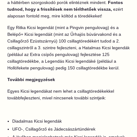
a háttérben szorgoskodó porók elintéznek mindent.
Fontos
tudnod, hogy a frissítések nem téríthetőek vissza,
ezért
alaposan fontold meg, mire költöd a töredékeket!
Egy Ritka Kicsi legendát (mint a Pingvin pengulovag) és a
Belépő+ Kicsi legendáit (mint az Űrhajós búvárvakond és a
Csillagőrző Ezüstszárnyú) 100 csillagtöredékért tudod a 2.
csillagszintről a 3. szintre fejleszteni, a Hatalmas Kicsi legendák
(például az Extra csípős pengulovag) fejlesztése 125
csillagtöredékbe, a Legendás Kicsi legendáké (például a
Hollófekete pengulovag) pedig 150 csillagtöredékbe kerül.
További megjegyzések
Egyes Kicsi legendákat nem lehet a csillagtöredékekkel
továbbfejleszteni, mivel nincsenek további szintjeik:
Diadalmas Kicsi legendák
UFO-, Csillagőrző és Jádecsászártündérek