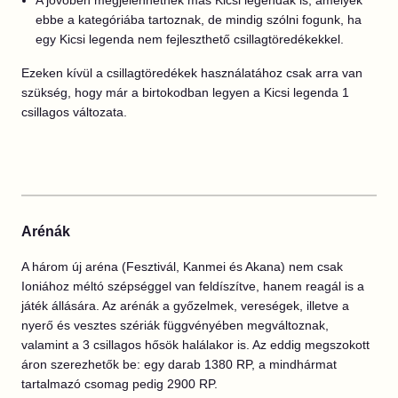
A jövőben megjelenhetnek más Kicsi legendák is, amelyek
ebbe a kategóriába tartoznak, de mindig szólni fogunk, ha
egy Kicsi legenda nem fejleszthető csillagtöredékekkel.
Ezeken kívül a csillagtöredékek használatához csak arra van
szükség, hogy már a birtokodban legyen a Kicsi legenda 1
csillagos változata.
Arénák
A három új aréna (Fesztivál, Kanmei és Akana) nem csak
Ioniához méltó szépséggel van feldíszítve, hanem reagál is a
játék állására. Az arénák a győzelmek, vereségek, illetve a
nyerő és vesztes szériák függvényében megváltoznak,
valamint a 3 csillagos hősök halálakor is. Az eddig megszokott
áron szerezhetők be: egy darab 1380 RP, a mindhármat
tartalmazó csomag pedig 2900 RP.