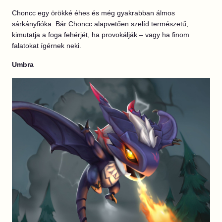
Choncc egy örökké éhes és még gyakrabban álmos
sárkányfióka. Bár Choncc alapvetően szelíd természetű,
kimutatja a foga fehérjét, ha provokálják – vagy ha finom
falatokat ígérnek neki.
Umbra