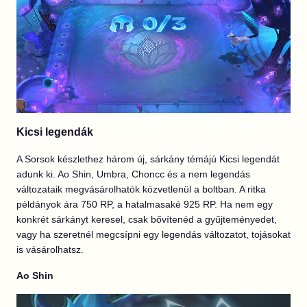
Kicsi legendák
A Sorsok készlethez három új, sárkány témájú Kicsi legendát
adunk ki. Ao Shin, Umbra, Choncc és a nem legendás
változataik megvásárolhatók közvetlenül a boltban. A ritka
példányok ára 750 RP, a hatalmasaké 925 RP. Ha nem egy
konkrét sárkányt keresel, csak bővítenéd a gyűjteményedet,
vagy ha szeretnél megcsípni egy legendás változatot, tojásokat
is vásárolhatsz.
Ao Shin