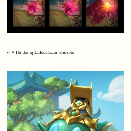
A Tündér új Jádecsászár kinézete