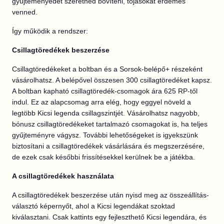
gyűjteményedet szeretnéd bővíteni, tojásokat érdemes
venned.
Így működik a rendszer:
Csillagtöredékek beszerzése
Csillagtöredékeket a boltban és a Sorsok-belépő+ részeként
vásárolhatsz. A belépővel összesen 300 csillagtöredéket kapsz.
A boltban kapható csillagtöredék-csomagok ára 625 RP-től
indul. Ez az alapcsomag arra elég, hogy eggyel növeld a
legtöbb Kicsi legenda csillagszintjét. Vásárolhatsz nagyobb,
bónusz csillagtöredékeket tartalmazó csomagokat is, ha teljes
gyűjteményre vágysz. További lehetőségeket is igyekszünk
biztosítani a csillagtöredékek vásárlására és megszerzésére,
de ezek csak későbbi frissítésekkel kerülnek be a játékba.
A csillagtöredékek használata
A csillagtöredékek beszerzése után nyisd meg az összeállítás-
választó képernyőt, ahol a Kicsi legendákat szoktad
kiválasztani. Csak kattints egy fejleszthető Kicsi legendára, és