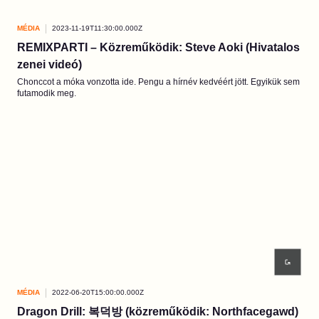
MÉDIA
2023-11-19T11:30:00.000Z
REMIXPARTI – Közreműködik: Steve Aoki (Hivatalos
zenei videó)
Chonccot a móka vonzotta ide. Pengu a hírnév kedvéért jött. Egyikük sem
futamodik meg.
MÉDIA
2022-06-20T15:00:00.000Z
Dragon Drill: 복덕방 (közreműködik: Northfacegawd)