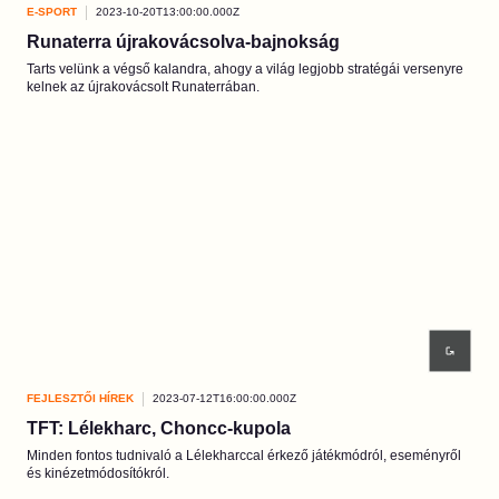
E-SPORT
2023-10-20T13:00:00.000Z
Runaterra újrakovácsolva-bajnokság
Tarts velünk a végső kalandra, ahogy a világ legjobb stratégái versenyre
kelnek az újrakovácsolt Runaterrában.
FEJLESZTŐI HÍREK
2023-07-12T16:00:00.000Z
TFT: Lélekharc, Choncc-kupola
Minden fontos tudnivaló a Lélekharccal érkező játékmódról, eseményről
és kinézetmódosítókról.