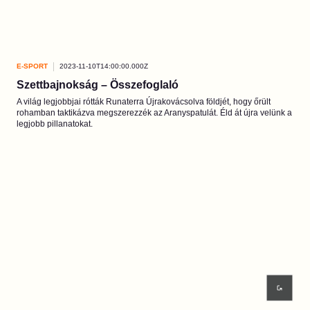
E-SPORT
2023-11-10T14:00:00.000Z
Szettbajnokság – Összefoglaló
A világ legjobbjai rótták Runaterra Újrakovácsolva földjét, hogy őrült
rohamban taktikázva megszerezzék az Aranyspatulát. Éld át újra velünk a
legjobb pillanatokat.