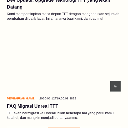
Dev Update: Upgrade Teknologi TFT yang Akan
Datang
Kami mempersiapkan masa depan TFT dengan menghadirkan sejumlah
perubahan di balik layar. Inilah artinya bagi kami, dan bagimu!
PEMBARUAN GAME
2026-06-12T19:00:08.387Z
FAQ Migrasi Unreal TFT
TFT akan bermigrasi ke Unreal! Inilah beberapa hal yang perlu kamu
ketahui, dan mungkin menjadi pertanyaanmu.