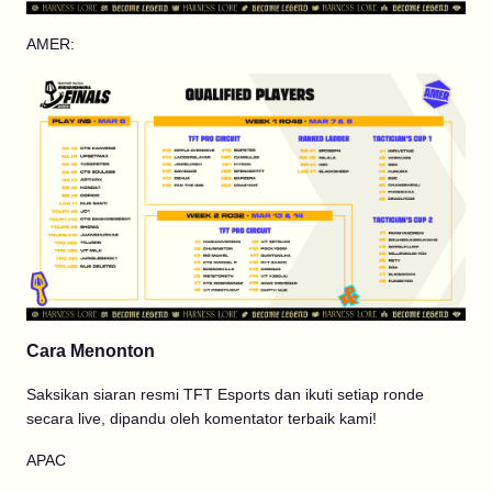
AMER:
Cara Menonton
Saksikan siaran resmi TFT Esports dan ikuti setiap ronde
secara live, dipandu oleh komentator terbaik kami!
APAC