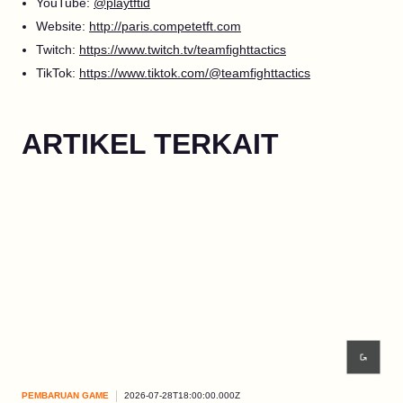
YouTube:
@playtftid
Website:
http://paris.competetft.com
Twitch:
https://www.twitch.tv/teamfighttactics
TikTok:
https://www.tiktok.com/@teamfighttactics
ARTIKEL TERKAIT
PEMBARUAN GAME
2026-07-28T18:00:00.000Z
PEM