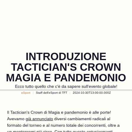
INTRODUZIONE
TACTICIAN'S CROWN
MAGIA E PANDEMONIO
Ecco tutto quello che c'è da sapere sull'evento globale!
eSport
Staff dell'eSport di TFT
2024-10-30T13:00:00.000Z
Il Tactician's Crown di Magia e pandemonio è alle porte!
Avevamo
già annunciato
diversi cambiamenti radicali al
formato del torneo e al numero totale dei concorrenti, oltre a
un montepremi più ricco. Con tutte queste entusiasmanti