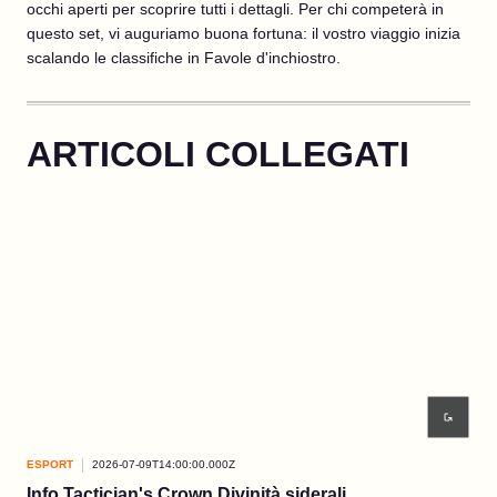
occhi aperti per scoprire tutti i dettagli. Per chi competerà in
questo set, vi auguriamo buona fortuna: il vostro viaggio inizia
scalando le classifiche in Favole d'inchiostro.
ARTICOLI COLLEGATI
ESPORT
2026-07-09T14:00:00.000Z
ESP
Info Tactician's Crown Divinità siderali
Fin