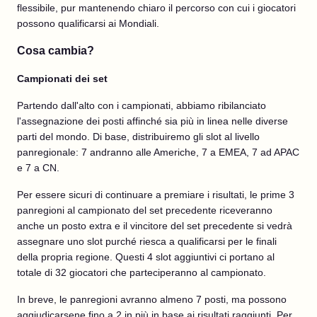
flessibile, pur mantenendo chiaro il percorso con cui i giocatori
possono qualificarsi ai Mondiali.
Cosa cambia?
Campionati dei set
Partendo dall'alto con i campionati, abbiamo ribilanciato
l'assegnazione dei posti affinché sia più in linea nelle diverse
parti del mondo. Di base, distribuiremo gli slot al livello
panregionale: 7 andranno alle Americhe, 7 a EMEA, 7 ad APAC
e 7 a CN.
Per essere sicuri di continuare a premiare i risultati, le prime 3
panregioni al campionato del set precedente riceveranno
anche un posto extra e il vincitore del set precedente si vedrà
assegnare uno slot purché riesca a qualificarsi per le finali
della propria regione. Questi 4 slot aggiuntivi ci portano al
totale di 32 giocatori che parteciperanno al campionato.
In breve, le panregioni avranno almeno 7 posti, ma possono
aggiudicarsene fino a 2 in più in base ai risultati raggiunti. Per