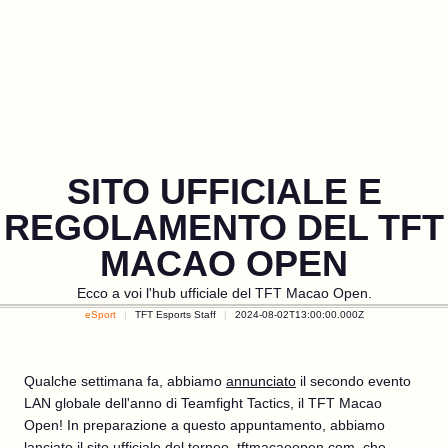
SITO UFFICIALE E
REGOLAMENTO DEL TFT
MACAO OPEN
Ecco a voi l'hub ufficiale del TFT Macao Open.
eSport
TFT Esports Staff
2024-08-02T13:00:00.000Z
Qualche settimana fa, abbiamo
annunciato
il secondo evento
LAN globale dell'anno di Teamfight Tactics, il TFT Macao
Open! In preparazione a questo appuntamento, abbiamo
lanciato il sito ufficiale del torneo,
tftmacaoopen.com
, che