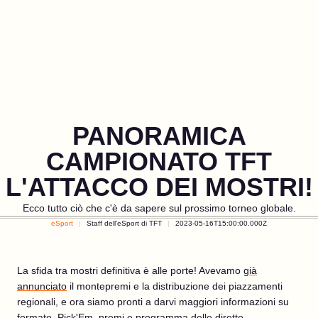
PANORAMICA
CAMPIONATO TFT
L'ATTACCO DEI MOSTRI!
Ecco tutto ciò che c'è da sapere sul prossimo torneo globale.
eSport
Staff dell'eSport di TFT
2023-05-16T15:00:00.000Z
La sfida tra mostri definitiva è alle porte! Avevamo
già
annunciato
il montepremi e la distribuzione dei piazzamenti
regionali, e ora siamo pronti a darvi maggiori informazioni su
formato, Pick'Em, premi e programma delle dirette.