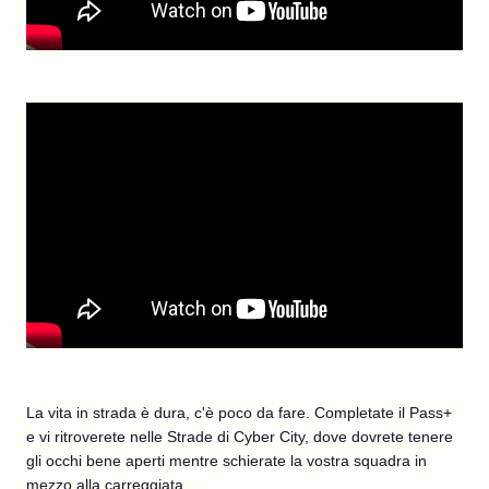
La vita in strada è dura, c'è poco da fare. Completate il Pass+
e vi ritroverete nelle Strade di Cyber City, dove dovrete tenere
gli occhi bene aperti mentre schierate la vostra squadra in
mezzo alla carreggiata.