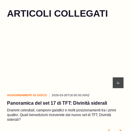
ARTICOLI COLLEGATI
AGGIORNAMENTI DI GIOCO
2026-03-30T16:00:00.000Z
AGG
Panoramica del set 17 di TFT: Divinità siderali
EP3
Drammi celestiali, campioni galattici e molti posizionamenti tra i primi
Graz
quattro. Quali benedizioni riceverete dal nuovo set di TFT, Divinità
pres
siderali?