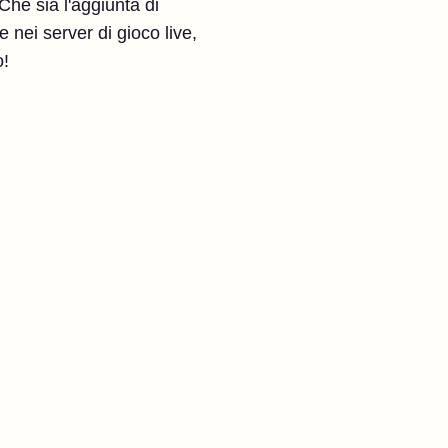
Che sia l'aggiunta di
 nei server di gioco live,
o!