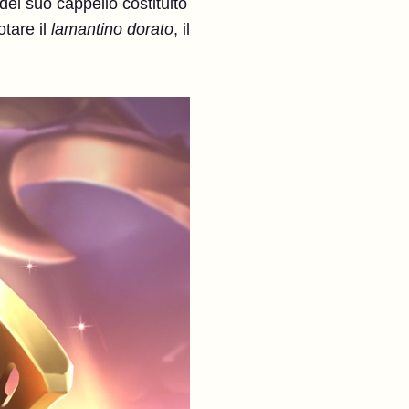
el suo cappello costituito
tare il
lamantino dorato
, il