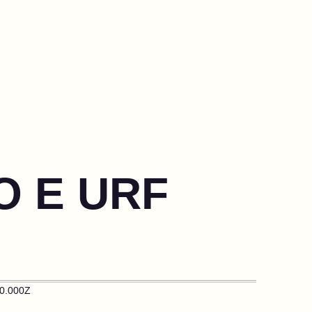
O E URF
0.000Z