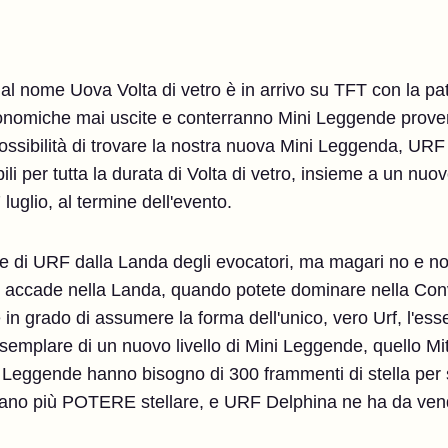
al nome Uova Volta di vetro è in arrivo su TFT con la pa
onomiche mai uscite e conterranno Mini Leggende provenie
 possibilità di trovare la nostra nuova Mini Leggenda, U
li per tutta la durata di Volta di vetro, insieme a un n
 luglio, al termine dell'evento.
oie di URF dalla Landa degli evocatori, ma magari no e no
he accade nella Landa, quando potete dominare nella C
n grado di assumere la forma dell'unico, vero Urf, l'ess
esemplare di un nuovo livello di Mini Leggende, quello Mit
 Leggende hanno bisogno di 300 frammenti di stella per sa
ficano più POTERE stellare, e URF Delphina ne ha da ve