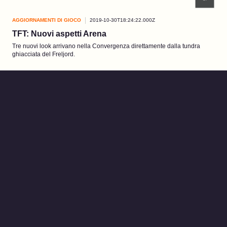
AGGIORNAMENTI DI GIOCO
2019-10-30T18:24:22.000Z
TFT: Nuovi aspetti Arena
Tre nuovi look arrivano nella Convergenza direttamente dalla tundra
ghiacciata del Freljord.