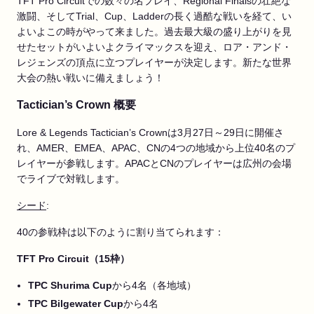
TFT Pro Circuitでの数々の名プレイ、Regional Finalsの壮絶な
激闘、そしてTrial、Cup、Ladderの長く過酷な戦いを経て、い
よいよこの時がやって来ました。過去最大級の盛り上がりを見
せたセットがいよいよクライマックスを迎え、ロア・アンド・
レジェンズの頂点に立つプレイヤーが決定します。新たな世界
大会の熱い戦いに備えましょう！
Tactician’s Crown 概要
Lore & Legends Tactician’s Crownは3月27日～29日に開催さ
れ、AMER、EMEA、APAC、CNの4つの地域から上位40名のプ
レイヤーが参戦します。APACとCNのプレイヤーは広州の会場
でライブで対戦します。
シード
:
40の参戦枠は以下のように割り当てられます：
TFT Pro Circuit（15枠）
TPC Shurima Cup
から4名（各地域）
TPC Bilgewater Cup
から4名