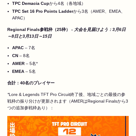
TPC Demacia Cup
から4名（各地域）
TPC Set 16 Pro Points Ladder
から3名（AMER、EMEA、
APAC）
Regional Finals参戦枠（25枠） -
大会を見届けよう：3月6日
～8日と3月13日～15日
APAC
– 7名
CN
– 8名
AMER
– 5名*
EMEA
– 5名
合計：40名のプレイヤー
*
Lore & Legends TFT Pro Circuit終了後、地域ごとの最後の参
戦枠の振り分けが更新されます（AMERはRegional Finalsから3
つの追加参戦枠あり）：