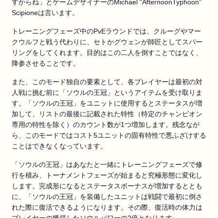
すからね」とゲームデザイナーのMichael “AfternoonTyphoon”
Scipioneは言います。
トレーニングフェーズ中のPvEラウンドでは、クルーグやマー
クウルフと戦う代わりに、セトかグウェンが師匠としてスパー
リングをしてくれます。目的はこの二人を倒すことではなく、
降参させることです。
また、このモード独自の要素として、各プレイヤーは最初の対
人戦に挑む前に「ソウルの王冠」というアイテムを受け取りま
す。「ソウルの王冠」をユニットに使用するとステータスが増
加して、リストの最後に記載された特性（特定のチャンピオン
専用の特性を除く）のカウント数が1つ増加します。残念なが
ら、このモードではコスト5ユニットの固有特性で悪ふざけする
ことはできなくなっています。
「ソウルの王冠」はあなたと一緒にトレーニングフェーズで修
行を積み、トーナメントフェーズが始まると究極形態に変化し
します。完成形になるとステータスボーナスが増加するととも
に、「ソウルの王冠」を装備したユニットは戦闘で最初に倒さ
れた際に復活できるようになります。その際、復活時の体力は