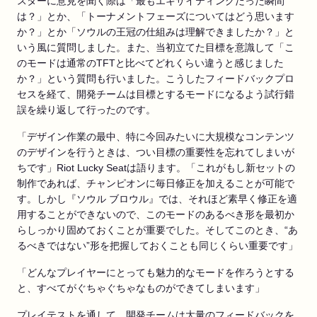
スターに意見を聞く際は「最もエキサイティングだった瞬間
は？」とか、「トーナメントフェーズについてはどう思います
か？」とか「ソウルの王冠の仕組みは理解できましたか？」と
いう風に質問しました。また、当初立てた目標を意識して「こ
のモードは通常のTFTと比べてどれくらい違うと感じました
か？」という質問も行いました。こうしたフィードバックプロ
セスを経て、開発チームは目標とするモードになるよう試行錯
誤を繰り返して行ったのです。
「デザイン作業の最中、特に今回みたいに大規模なコンテンツ
のデザインを行うときは、つい目標の重要性を忘れてしまいが
ちです」Riot Lucky Seatは語ります。「これがもし新セットの
制作であれば、チャンピオンに毎日修正を加えることが可能で
す。しかし『ソウル ブロウル』では、それほど素早く修正を適
用することができないので、このモードのあるべき形を最初か
らしっかり固めておくことが重要でした。そしてこのとき、“あ
るべきではない”形を把握しておくことも同じくらい重要です」
「どんなプレイヤーにとっても魅力的なモードを作ろうとする
と、すべてがぐちゃぐちゃなものができてしまいます」
プレイテストを通して、開発チームは大量のフィードバックを