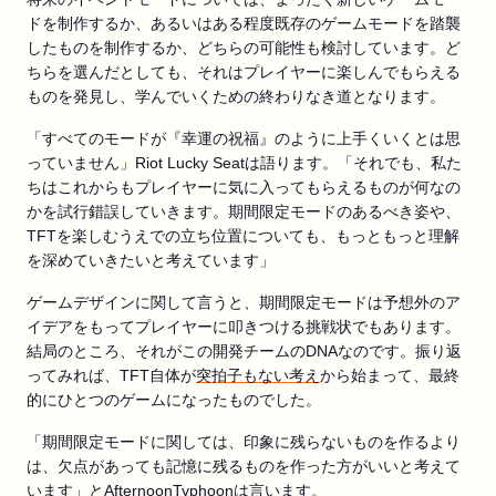
ドを制作するか、あるいはある程度既存のゲームモードを踏襲
したものを制作するか、どちらの可能性も検討しています。ど
ちらを選んだとしても、それはプレイヤーに楽しんでもらえる
ものを発見し、学んでいくための終わりなき道となります。
「すべてのモードが『幸運の祝福』のように上手くいくとは思
っていません」Riot Lucky Seatは語ります。「それでも、私た
ちはこれからもプレイヤーに気に入ってもらえるものが何なの
かを試行錯誤していきます。期間限定モードのあるべき姿や、
TFTを楽しむうえでの立ち位置についても、もっともっと理解
を深めていきたいと考えています」
ゲームデザインに関して言うと、期間限定モードは予想外のア
イデアをもってプレイヤーに叩きつける挑戦状でもあります。
結局のところ、それがこの開発チームのDNAなのです。振り返
ってみれば、TFT自体が
突拍子もない考え
から始まって、最終
的にひとつのゲームになったものでした。
「期間限定モードに関しては、印象に残らないものを作るより
は、欠点があっても記憶に残るものを作った方がいいと考えて
います」とAfternoonTyphoonは言います。