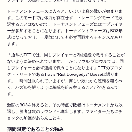
プレイヤーの獲得したソウルパワーの2倍となります。
トーナメントフェーズに入ると、いよいよ真の戦いが始まりま
す。このモードでは体力が存在せず、トレーニングモードで敗
退することはないので、トーナメントフェーズには全プレイヤ
ーが参加することになります。トーナメントフェーズはBO3形
式になっており、一度敗北しても必ず再戦するチャンスがあり
ます。
「通常のTFTでは、同じプレイヤーと2回連続で戦うすることが
ないように決められています。しかしソウル ブロウルでは、同
じプレイヤーと必ず連続で戦うことになります」TFTのプロダ
クト・リードであるTravis “Riot Dovagedys” Boeseは語りま
す。「時間は限られていますが、悔しい敗北から逆転を狙うべ
く、パズルを解くように編成を組み替えることができるんで
す」
激闘のBO3を終えると、その時点で敗者はトーナメントから敗
退し、勝者は次のラウンドへ進出します。ファイターたちにチ
ョンクの加護があらんことを。
期間限定であることの強み