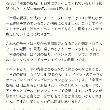
るけど『幸運の祝福』も頻繁にプレイしてくれているという状
態でした」とAfternoonTyphoonは言います。
「幸運の祝福」の成功によって、プレイヤーはTFTに新たなゲ
ーム体験を求めていることが明確になりました。こうしてイベ
ントチームは、独自のイベントモードをさらに開発すべく全力
疾走していくことになります。
これらのモードは当初から期間限定となることが想定されてお
り、その期間中に最高に楽しめるようデザインされています。
「幸運の祝福」は「月の祭典」イベントの、「ソウル ブロウ
ル」は「ソウルファイター」イベントの期間中です。
イベントとモードの内容はどちらが先に決まるのかと言うと、
「幸運の祝福」も「ソウル ブロウル」も、イベントのテーマが
ゲームプレイのインスピレーションとなっています。「幸運の
祝福」は旧正月らしいお祭りムードを楽しむゲームモードで、
アイテムとゴールドがノンストップで登場します。バランスが
取れていたかと言えば…必ずしもそうとは言えないかもしれま
せん。ですが、楽しかったのは間違いありません。