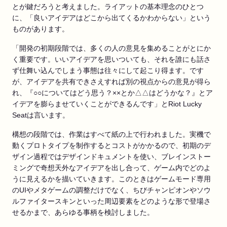
とが鍵だろうと考えました。ライアットの基本理念のひとつ
に、「良いアイデアはどこから出てくるかわからない」という
ものがあります。
「開発の初期段階では、多くの人の意見を集めることがとにか
く重要です。いいアイデアを思いついても、それを誰にも話さ
ず仕舞い込んでしまう事態は往々にして起こり得ます。です
が、アイデアを共有できさえすれば別の視点からの意見が得ら
れ、『○○についてはどう思う？××とか△△はどうかな？』とア
イデアを膨らませていくことができるんです」とRiot Lucky
Seatは言います。
構想の段階では、作業はすべて紙の上で行われました。実機で
動くプロトタイプを制作するとコストがかかるので、初期のデ
ザイン過程ではデザインドキュメントを使い、ブレインストー
ミングで奇想天外なアイデアを出し合って、ゲーム内でどのよ
うに見えるかを描いていきます。このときはゲームモード専用
のUIやメタゲームの調整だけでなく、ちびチャンピオンやソウ
ルファイタースキンといった周辺要素をどのような形で登場さ
せるかまで、あらゆる事柄を検討しました。