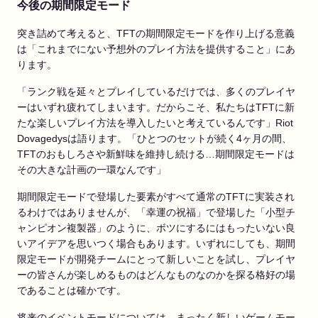
今後の期間限定モード
突き詰めて考えると、TFTの期間限定モードを作り上げる意義
は「これまでにない予想外のプレイ方法を提供すること」にあ
ります。
「ランク戦を延々とプレイしているだけでは、多くのプレイヤ
ーはいずれ疲れてしまいます。だからこそ、私たちはTFTに新
たな楽しいプレイ方法を導入したいと考えているんです」Riot
Dovagedysは語ります。「ひとつのセットが続く4ヶ月の間、
TFTのおもしろさや新鮮味を維持し続ける…期間限定モードは
その大きな計画の一環なんです」
期間限定モードで登場した要素がすべて通常のTFTに実装され
るわけではありませんが、「幸運の祝福」で登場した「小型チ
ャンピオン複製器」のように、ボツにするにはもったいない良
いアイデアを思いつく場合もあります。いずれにしても、期間
限定モードが開発チームにとって新しいことを試し、プレイヤ
ーの皆さんが楽しめるものはどんなものなのかを探る格好の場
であることは確かです。
将来のイベントモードについては、まったく新しいゲームモー