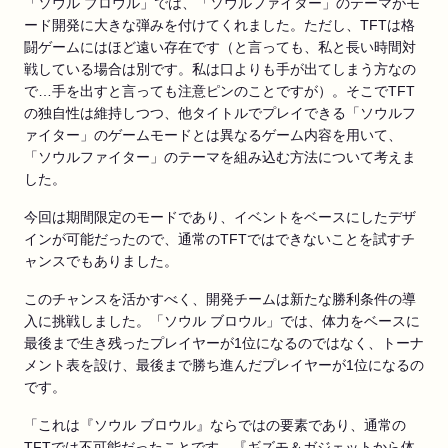
「ソウル ブロウル」では、「ソウルファイター」のテーマがモ
ード開発に大きな弾みを付けてくれました。ただし、TFTは格
闘ゲームにはほど遠い存在です（と言っても、私と長い時間対
戦している場合は別です。私は口よりも手が出てしまう方なの
で…手を出すと言っても注意ピンのことですが）。そこでTFT
の独自性は維持しつつ、他タイトルでプレイできる「ソウルフ
ァイター」のゲームモードとは異なるゲーム内容を用いて、
「ソウルファイター」のテーマを組み込む方法について考えま
した。
今回は期間限定のモードであり、イベントをベースにしたデザ
インが可能だったので、通常のTFTではできないことを試すチ
ャンスでもありました。
このチャンスを活かすべく、開発チームは新たな勝利条件の導
入に挑戦しました。「ソウル ブロウル」では、体力をベースに
最後まで生き残ったプレイヤーが1位になるのではなく、トーナ
メント表を設け、最後まで勝ち進んだプレイヤーが1位になるの
です。
「これは『ソウル ブロウル』ならではの要素であり、通常の
TFTでは不可能だったことです。『ギズモ＆ガジェットから体