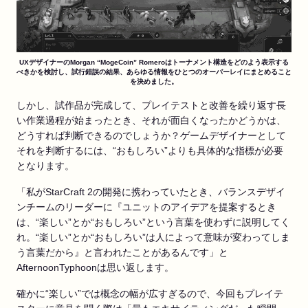
UXデザイナーのMorgan “MogeCoin” Romeroはトーナメント構造をどのよう表示する
べきかを検討し、試行錯誤の結果、あらゆる情報をひとつのオーバーレイにまとめること
を決めました。
しかし、試作品が完成して、プレイテストと改善を繰り返す長
い作業過程が始まったとき、それが面白くなったかどうかは、
どうすれば判断できるのでしょうか？ゲームデザイナーとして
それを判断するには、“おもしろい”よりも具体的な指標が必要
となります。
「私がStarCraft 2の開発に携わっていたとき、バランスデザイ
ンチームのリーダーに『ユニットのアイデアを提案するとき
は、“楽しい”とか“おもしろい”という言葉を使わずに説明してく
れ。“楽しい”とか“おもしろい”は人によって意味が変わってしま
う言葉だから』と言われたことがあるんです」と
AfternoonTyphoonは思い返します。
確かに“楽しい”では概念の幅が広すぎるので、今回もプレイテ