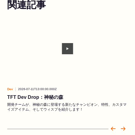
関連記事
Dev
2026-07-11T13:00:00.000Z
Dev
TFT Dev Drop：神秘の森
D
ド
開発チームが、神秘の森に登場する新たなチャンピオン、特性、カスタマ
イズアイテム、そしてウィスプを紹介します！
内部
細を