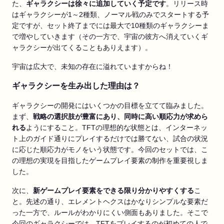
た、
ギャラクシーは徐々に追加
していく予定です
。リリース時
はギャラクシーが1～2種類、ノーマル戦のみでスタートする予
定ですが、セット終了までには最大で10種類のギャラクシーま
で増やしていきます（その一方で、宇宙の彼方へ消えていくギ
ャラクシーが出てくることもありえます）。
宇宙は広大で、未知の存在に溢れていますからね！
ギャラクシーを生み出した理由は？
ギャラクシーの開発にはいくつかの目標を立てて臨みました。
まず、
戦略の選択肢が豊富にあり、同時に高い順応力が求めら
れる
ようにすること。TFTの理想的な状態とは、インターネッ
ト上のガイド通りにプレイするだけでは勝てない、試合の状況
に応じた順応力がモノをいう状態です。今回のセットでは、こ
の理想の実現を目指したゲームプレイ要素の制作を重要視しま
した。
次に、
新ゲームプレイ要素をできる限り分かりやすくする
こ
と。先述の通り、エレメントヘクスはかなりシンプルな要素だ
った一方で、ルールがわかりにくい側面もありました。そこで
今回のギャラクシーでは、TFTをプレイするのが初めての人で