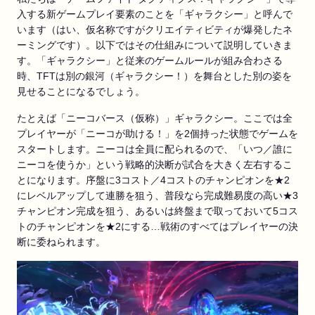
入する新ゲームプレイ要素のことを「ギャラクシー」と呼んで
います（はい、仮名称ですがクリエイティビティが爆発したネ
ーミングです）。以下ではその仕組みについて説明していきま
す。「ギャラクシー」と従来のゲームルールが組み合わさる
時、TFTは別の銀河（ギャラクシー！）を舞台とした別の姿を
見せることになるでしょう。
たとえば「ニーコバース（仮称）」ギャラクシー。ここでは全
プレイヤーが「ニーコが助ける！」を2個持った状態でゲームを
スタートします。ニーコは全員に配られるので、「いつ／誰に
ニーコを使うか」という戦略的決断が試合を大きく左右するこ
とになります。序盤に3コスト／4コストのチャンピオンを★2
にレベルアップして連勝を狙う、普段なら完成難易度の高い★3
チャンピオン完成を狙う、あるいは終盤まで取っておいて5コス
トのチャンピオンを★2にする…戦術のすべてはプレイヤーの決
断に委ねられます。