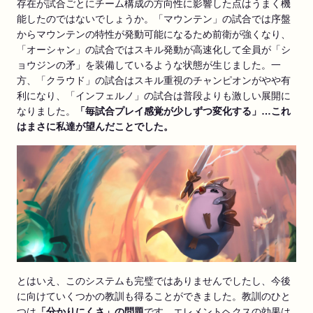
存在が試合ごとにチーム構成の方向性に影響した点はうまく機
能したのではないでしょうか。「マウンテン」の試合では序盤
からマウンテンの特性が発動可能になるため前衛が強くなり、
「オーシャン」の試合ではスキル発動が高速化して全員が「シ
ョウジンの矛」を装備しているような状態が生じました。一
方、「クラウド」の試合はスキル重視のチャンピオンがやや有
利になり、「インフェルノ」の試合は普段よりも激しい展開に
なりました。
「毎試合プレイ感覚が少しずつ変化する」
…これ
はまさに私達が望んだことでした。
とはいえ、このシステムも完璧ではありませんでしたし、今後
に向けていくつかの教訓も得ることができました。教訓のひと
つは
「分かりにくさ」の問題
です。エレメントヘクスの効果は