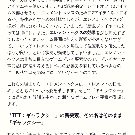
アイテム枠を使います。これは戦略的なトレードオフ（3アイテ
ム装備させるか、エレメントヘクスのために2アイテム以下にす
るか）を生みだすための仕様でしたが、エレメントヘクスの仕
様が非常に分かりにくくなっていました（新規プレイヤーにと
っては特に）。また
、エレメントヘクスの効果
を少し抑えすぎ
てしまったため、ゲーム展開に与える影響が小さくなりすぎ
て、「いっそエレメントヘクスを無視して位置取りを優先した
ほうが良い」という状況が頻発してしまいました。エレメント
ヘクスは非常に目立つゲームプレイ要素なので、プレイヤーが
常に活用方法を考えるレベルの影響力を有しているべきなの
に、現状ではその域に達していなかったのです。
これらの理由から、エレメントヘクスは「エレメントの目覚
め」とともにTFTから姿を消します。そして「ギャラクシー」
では得られた教訓を生かした新たなゲームプレイ要素が登場し
ます。
「TFT：ギャラクシー」の新要素、その名はそのまま
「ギャラクシー」
私たちは「チームファイト タクティクス：ギャラクシー」で導