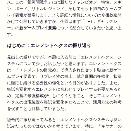
ス。この「銀河間戦争」には新たなチャンピオン、特性、スキ
ン、ボード、リトルレジェンド、そしてセット独自のゲームプ
レイ要素が登場します。より詳細な情報については今後数週間
かけて公開していきますが、今回はまず「TFT：ギャラクシ
ー」の
新ゲームプレイ要素
について紹介していきたいと思いま
す。
はじめに：エレメントヘクスの振り返り
見出しの通りですが、本題に入る前に「エレメントヘクス」シ
ステムについて少しお話したいと思います。エレメントヘクス
は、「エレメントの目覚め」で導入されたセット独自の新ゲー
ムプレイ要素で、リプレイ性の向上、試合展開の多様化、状況
に順応し続ける必要性の強化という目的がありました。また、
毎試合変化するエレメントに合わせてプレイする必要があるた
め、定番の最強構成が生じにくくなること、そしてエレメント
ヘクスの出現位置を毎試合変化させることで、活用方法の熟考
を促すことも目指していました。
総合的に振り返ってみると、エレメントヘクスシステムは良い
試みだったのではないかと考えています。特に、「キヤナ」の