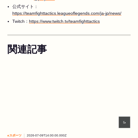
公式サイト：
https://teamfighttactics.leagueoflegends.com/ja-jp/news/
Twitch：
https://www.twitch.tv/teamfighttactics
関連記事
eスポーツ
2026-07-09T14:00:00.000Z
eス