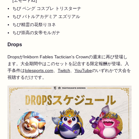
[エモートx2]
ちび ペング コスプレ トリスターナ
ちび バトルアカデミア エズリアル
ちび精霊の花祭りヨネ
ちび崇高の女帝モルガナ
Drops
DropsがInkborn Fables Tactician's Crownの週末に再び登場し
ます。大会期間中はこのセットを記念する限定報酬が登場。入
手条件は
lolesports.com
、
Twitch
、
YouTube
のいずれかで大会を
視聴するだけです。