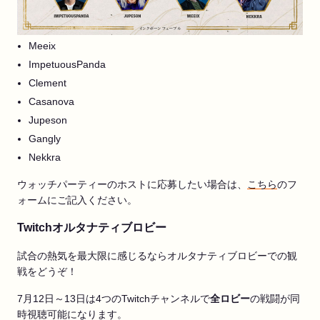
Meeix
ImpetuousPanda
Clement
Casanova
Jupeson
Gangly
Nekkra
ウォッチパーティーのホストに応募したい場合は、
こちら
のフ
ォームにご記入ください。
Twitchオルタナティブロビー
試合の熱気を最大限に感じるならオルタナティブロビーでの観
戦をどうぞ！
7月12日～13日は4つのTwitchチャンネルで
全ロビー
の戦闘が同
時視聴可能になります。