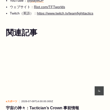
YouTube：
@playtftJP
ウェブサイト：
Riot.com/TFTworlds
Twitch（英語）：
https://www.twitch.tv/teamfighttactics
関連記事
eスポーツ
2026-07-09T14:00:00.000Z
eス
宇宙の神々：Tactician’s Crown 事前情報
Re