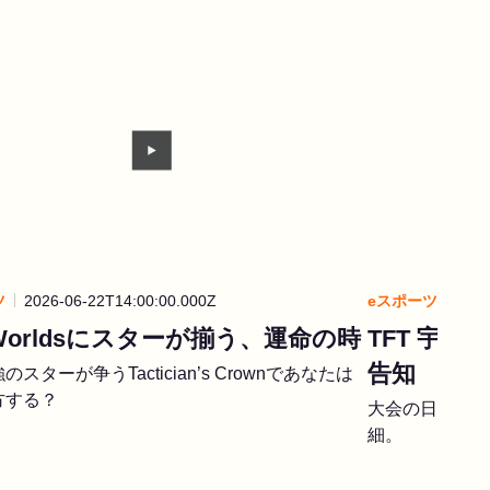
ツ
2026-06-22T14:00:00.000Z
eスポーツ
2026
 Worldsにスターが揃う、運命の時
TFT 宇宙の神
告知
スターが争うTactician’s Crownであなたは
方する？
大会の日時、ト
細。