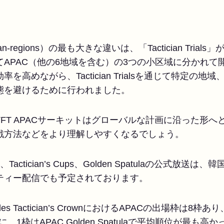
-regions）の最も大きな違いは、「Tactician Tria
APAC（他の6地域を含む）の3つの小区域に分かれて
を高めながら、Tactician Trialsを通じて特定の
態を避けるために行われました。
FT APACサーキットはグローバルな計画に沿った形
戦方法などをより理解しやすくなるでしょう。
 Trials、Tactician’s Cups、Golden Spatulaの
ティー配信でも予定されております。
ables Tactician’s CrownにおけるAPACの出場枠は8枠あ
ーに、1枠はAPAC Golden Spatulaで平均順位が最