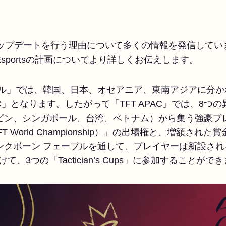
anがアップデートを行う理由について多くの情報を発信して
 Esportsの計画についてより詳しくお伝えします。
ブル」では、韓国、日本、オセアニア、東南アジアに分か
AC」となります。したがって「TFT APAC」では、8
ピン、シンガポール、台湾、ベトナム）から集う強豪プレ
（旧：TFT World Championship）」の出場権と、増
ボーン フェーブルを通して、プレイヤーは新設される「TFT
けて、3つの「Tactician’s Cups」に参加することがで