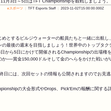
11月3日～5日はTFT Championshipを観戦しましょう。
eスポーツ
TFT Esports Staff
2023-11-02T15:00:00.000Z
じめとするビルジウォーターの船員たちと一緒に出航し、
ンの最後の週末を目指しましょう！世界中のトップタクテ
日から5日にかけて開催されるChampionshipの出場
か──賞金150,000ドルそして金のへらをかけた戦い
ipの最終日には、次回セットの情報も公開されますのでお見
d Championshipの大会形式やDrops、Pick'Emの報酬に関