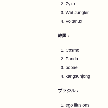
Zyko
Wet Jungler
Voltariux
韓国：
Cosmo
Panda
bobae
kangsunjong
ブラジル：
ego illusions