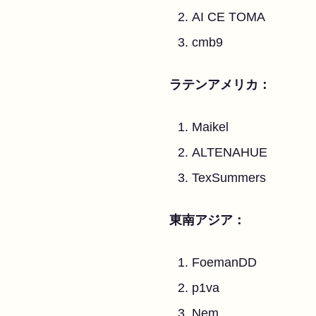
AI CE TOMA
cmb9
ラテンアメリカ：
Maikel
ALTENAHUE
TexSummers
東南アジア：
FoemanDD
p1va
Nem