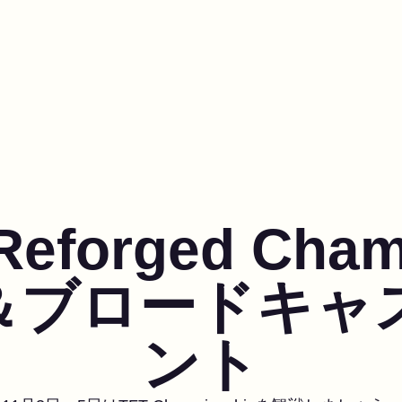
 Reforged Cha
＆ブロードキャ
ント