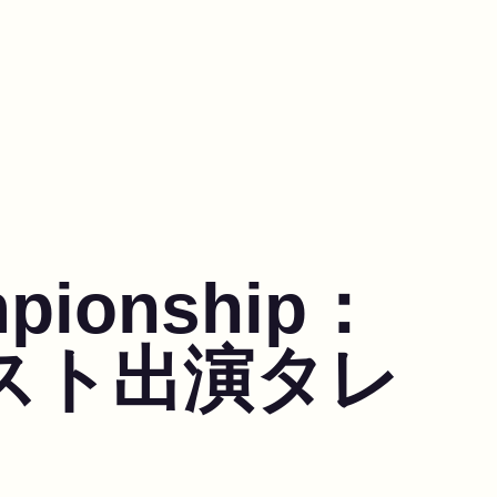
mpionship：
スト出演タレ