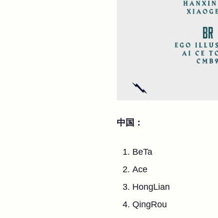
中国：
BeTa
Ace
HongLian
QingRou