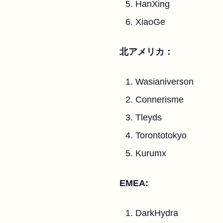
HanXing
XiaoGe
北アメリカ：
Wasianiverson
Connerisme
Tleyds
Torontotokyo
Kurumx
EMEA:
DarkHydra