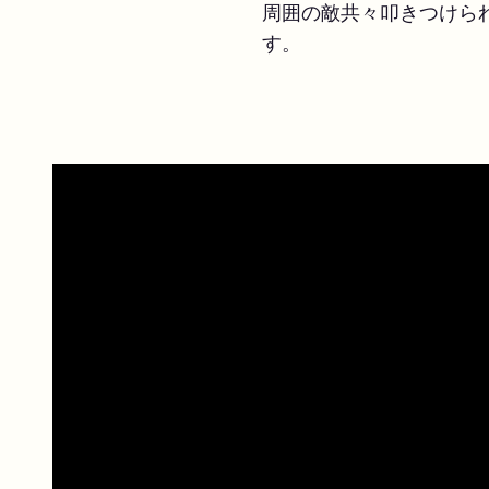
周囲の敵共々叩きつけら
す。