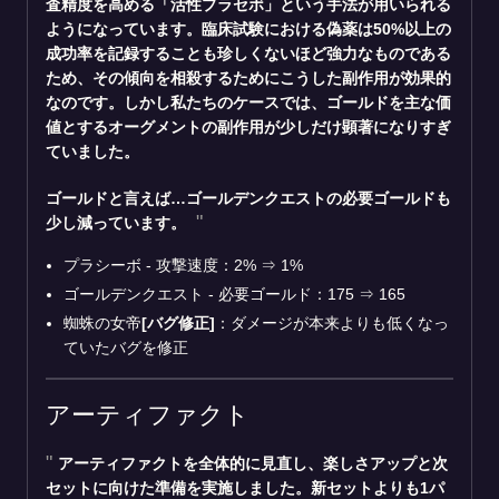
査精度を高める「活性プラセボ」という手法が用いられる
ようになっています。臨床試験における偽薬は50%以上の
成功率を記録することも珍しくないほど強力なものである
ため、その傾向を相殺するためにこうした副作用が効果的
なのです。しかし私たちのケースでは、ゴールドを主な価
値とするオーグメントの副作用が少しだけ顕著になりすぎ
ていました。
ゴールドと言えば…ゴールデンクエストの必要ゴールドも
少し減っています。
プラシーボ - 攻撃速度：2%
⇒
1%
ゴールデンクエスト - 必要ゴールド：175
⇒
165
蜘蛛の女帝
[バグ修正]
：ダメージが本来よりも低くなっ
ていたバグを修正
アーティファクト
アーティファクトを全体的に見直し、楽しさアップと次
セットに向けた準備を実施しました。新セットよりも1パ