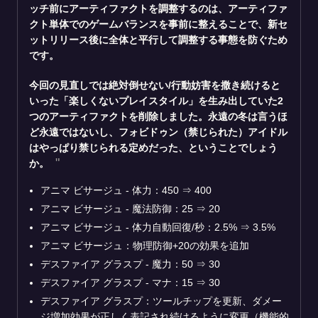
ッチ前にアーティファクトを調整するのは、アーティファ
クト単体でのゲームバランスを事前に整えることで、新セ
ットリリース後に全体と平行して調整する事態を防ぐため
です。
今回の見直しでは絶対倒せない/行動妨害を撒き続けると
いった「楽しくないプレイスタイル」を生み出していた2
つのアーティファクトを削除しました。永遠の冬は言うほ
ど永遠ではないし、フォビドゥン（禁じられた）アイドル
はやっぱり禁じられる定めだった、ということでしょう
か。
アニマ ビサージュ - 体力：450
⇒
400
アニマ ビサージュ - 魔法防御：25
⇒
20
アニマ ビサージュ - 体力自動回復/秒：2.5%
⇒
3.5%
アニマ ビサージュ：物理防御+20の効果を追加
デスファイア グラスプ - 魔力：50
⇒
30
デスファイア グラスプ - マナ：15
⇒
30
デスファイア グラスプ：ツールチップを更新、ダメー
ジ増加効果が正しく表記され続けるように変更（機能的