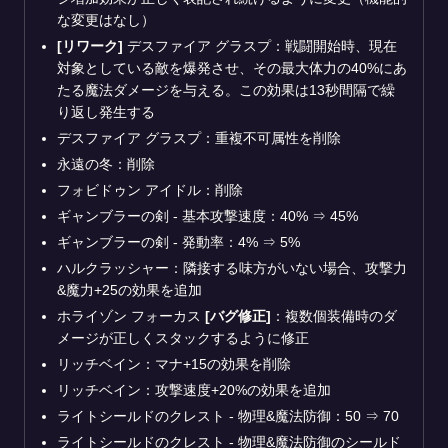
な変更はなし）
[リワーク]
デスファイア グラスプ：戦闘開始時、現在
対象としている敵を爆発させ、その最大体力の40%にあ
たる魔法ダメージを与える。この効果は13秒間隔で繰
り返し発生する
デスファイア グラスプ：重複不可属性を削除
永遠の冬：削除
フォビドゥン アイドル：削除
ギャンブラーの剣 - 基本攻撃速度：40%
⇒
45%
ギャンブラーの剣 - 発動率：4%
⇒
5%
ハルクラッシャー：隣接する味方がいない場合、攻撃力
&魔力+25の効果を追加
ホライゾン フォーカス
[バグ修正]
：複数個装備時のダ
メージが正しくスタックするように修正
リッチベイン：マナ+15の効果を削除
リッチベイン：攻撃速度+20%の効果を追加
ライトシールドのクレスト - 物理&魔法防御：50
⇒
70
ライトシールドのクレスト - 物理&魔法防御のシールド