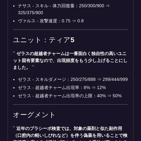
ナサス - スキル - 体力回復量：250/300/900
⇒
325/375/900
ヴァルス - 攻撃速度：0.75
⇒
0.8
ユニット：ティア5
ゼラスの超越者チャームは一番面白く独自性の高いユニ
ット固有要素なので、出現頻度をもう少し上げることにし
ました。
ゼラス - スキルダメージ：250/275/888
⇒
299/444/999
ゼラス - 超越者チャーム出現率：8%
⇒
12%
ゼラス - 超越者チャーム出現率の上限：40%
⇒
50%
オーグメント
近年のプラシーボ検査では、対象の薬剤と似た副作用
（口腔内の軽いしびれなど）を伴う偽薬を用いることで検