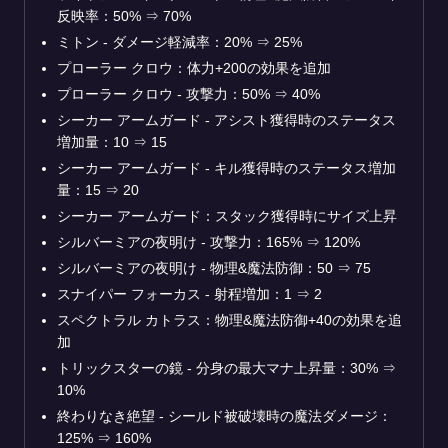
反映率：50%
⇒
70%
ミトン - ダメージ軽減率：20%
⇒
25%
プローラー クロウ：体力+200の効果を追加
プローラー クロウ - 攻撃力：50%
⇒
40%
シーカー アームガード - アシスト獲得時のステータス
増加量：10
⇒
15
シーカー アームガード - キル獲得時のステータス増加
量：15
⇒
20
シーカー アームガード：スタック獲得時にサイズ上昇
シルバーミアの夜明け - 攻撃力：165%
⇒
120%
シルバーミアの夜明け - 物理&魔法防御：50
⇒
75
スナイパー フォーカス - 射程増加：1
⇒
2
スペクトラル カトラス：物理&魔法防御+40の効果を追
加
トリックスターの鏡 - 分身の最大マナ上昇量：30%
⇒
10%
終わりなき絶望 - シールド被破壊時の魔法ダメージ：
125%
⇒
160%