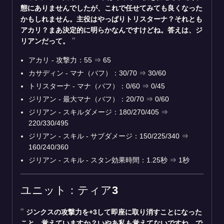
態にありませんでしたが、これで任せてみても良くなった
かもしれません。主役はやっぱりトリスターナ？それとも
アカリ？まあ決定的に明らかなんですけどね。答えは、ジ
リアンだって。
アカリ - 攻撃力：55
⇒
65
カサディン - マナ（バフ）：30/70
⇒
30/60
トリスターナ - マナ（バフ）：0/60
⇒
0/45
ジリアン - 最大マナ（バフ）：20/70
⇒
0/60
ジリアン - スキルダメージ：180/270/405
⇒
220/330/495
ジリアン - スキル - サブダメージ：150/225/340
⇒
160/240/360
ジリアン - スキル - スタン効果時間：1.25秒
⇒
1秒
ユニット：ティア3
ジンクスの攻撃力を+3して即座に取り消すことになった
こと、覚えていますか？いやあ私も覚えてないですね。で