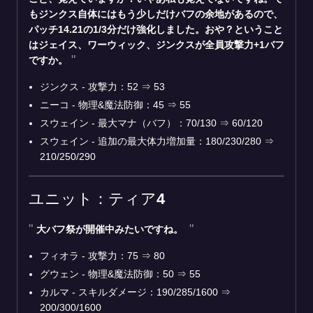
もジンクス自体にはもう少しだけバフの余地があるので、
パッチ14.21の1/3分だけ強化しました。おや？ということ
はジェイス、ワーウィック、ジンクスが全員攻撃力+1バフ
ですか。
ジンクス - 攻撃力：52
⇒
53
ニーコ - 物理&魔法防御：45
⇒
55
スウェイン - 最大マナ（バフ）：70/130
⇒
60/120
スウェイン - 追加の最大体力増加量：180/230/280
⇒
210/250/290
ユニット：ティア4
大バフ祭が開催中みたいですね。
フィオラ - 攻撃力：75
⇒
80
グウェン - 物理&魔法防御：50
⇒
55
カルマ - スキルダメージ：190/285/1600
⇒
200/300/1600