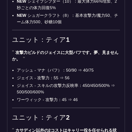
NEW
シェイプシフター（10）：最大体力66%増加、2
秒ごとの体力回復5%
NEW
シュガークラフト（8）：基本攻撃力/魔力50、チ
ーム体力500、砂糖10個
ユニット：ティア1
攻撃力ビルドのジェイスに大型バフです。夢、見ません
か。
アッシュ - マナ（バフ）：50/90
⇒
40/75
ジェイス - 攻撃力：55
⇒
56
ジェイス - スキルの攻撃力反映率：450/450/500%
⇒
500/500/600%
ワーウィック - 攻撃力：45
⇒
46
ユニット：ティア2
カサディン以外の2コストはキャリー役を任せられる状