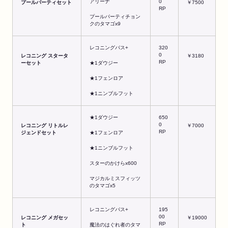
アリーナ
0
プールパーティセット
￥7500
RP
プールパーティチョン
クのタマゴx9
レコニングパス+
320
0
レコニング
スタータ
￥3180
RP
ーセット
★1ダウジー
★1フェンロア
★1ニンブルフット
★1ダウジー
650
0
レコニング
リトルレ
￥7000
RP
ジェンドセット
★1フェンロア
★1ニンブルフット
スターのかけらx600
マジカルミスフィッツ
のタマゴx5
レコニングパス+
195
00
レコニング
メガセッ
￥19000
RP
ト
魔法のはぐれ者のタマ