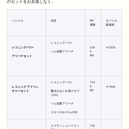
のセットをお見逃しなく。
バンドル
内容
RP
モバイル
価格
版価格
レコニングパス+
レコニングパス
+
226
￥2320
へら伯爵アリーナ
0
RP
アリーナセット
レコニングパス+
715
0
レコニング
アドベン
￥7500
RP
チャーセット
魔法のはぐれ者のタマ
ゴx11
へら伯爵アリーナ
スターのかけらx150
スプラッシュパーティ
715