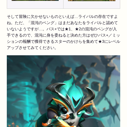
そして冒険に欠かせないものといえば…ライバルの存在ですよ
ね。ただ、「混沌のペング」はまだあなたをライバルと認めて
いないようですが…。パス+では★1、★2の混沌のペングが入
手できるので、混沌に身を委ねると決めた方はぜひパス+／ミッ
ションの報酬で獲得できるスターのかけらを集めて★3にレベル
アップさせてみてください。