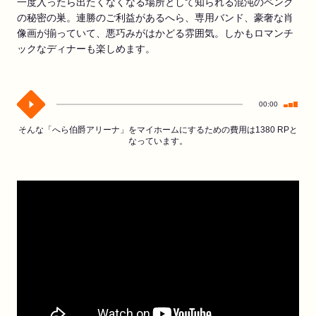
一度入ったら出たくなくなる場所として知られる混沌のペング
の秘密の巣。連勝のご利益があるへら、専用バンド、豪奢な肖
像画が揃っていて、悪巧みがはかどる雰囲気。しかもロマンチ
ックなディナーも楽しめます。
00:00
そんな「へら伯爵アリーナ」をマイホームにするための費用は1380 RPと
なっています。