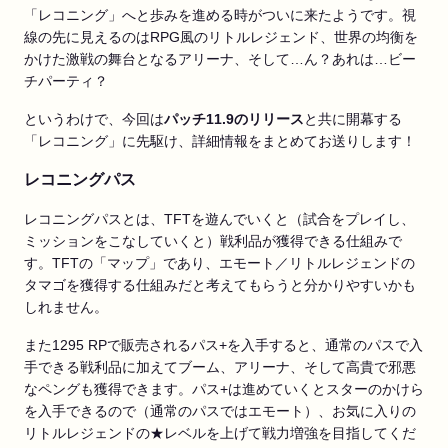
「レコニング」へと歩みを進める時がついに来たようです。視
線の先に見えるのはRPG風のリトルレジェンド、世界の均衡を
かけた激戦の舞台となるアリーナ、そして…ん？あれは…ビー
チパーティ？
というわけで、今回は
パッチ
11.9
のリリース
と共に開幕する
「レコニング」に先駆け、詳細情報をまとめてお送りします！
レコニングパス
レコニングパスとは、TFTを遊んでいくと（試合をプレイし、
ミッションをこなしていくと）戦利品が獲得できる仕組みで
す。TFTの「マップ」であり、エモート／リトルレジェンドの
タマゴを獲得する仕組みだと考えてもらうと分かりやすいかも
しれません。
また1295 RPで販売されるパス+を入手すると、通常のパスで入
手できる戦利品に加えてブーム、アリーナ、そして高貴で邪悪
なペングも獲得できます。パス+は進めていくとスターのかけら
を入手できるので（通常のパスではエモート）、お気に入りの
リトルレジェンドの★レベルを上げて戦力増強を目指してくだ