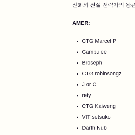
신화와 전설 전략가의 왕관
AMER:
CTG Marcel P
Cambulee
Broseph
CTG robinsongz
J or C
rety
CTG Kaiweng
VIT setsuko
Darth Nub