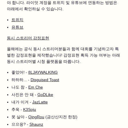
야 합니다. 라이엇 계정을 트위치 및 유튜브에 연동하는 방법은
아래에서 확인하실 수 있습니다.
트위치
유튜브
동시 스트리머 감정표현
올해에는 공식 동시 스트리머분들과 함께 대회를 기념하고자 특
별한 감정표현을 제작했습니다! 감정표현 획득 가능 여부는 아래
동시 스트리머별 시청 플랫폼을 따릅니다.
좋았어! -
8LJAYWALKING
하하하... -
Disguised Toast
나도 참 -
Em Che
사진은 안 돼 -
GoDLike
내가 이겨 -
JazLatte
추욱 -
K3Soju
못 살아 -
QingRou
(금산산지전 한정)
으으응? -
Shaunz