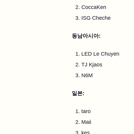
CoccaKen
ISG Cheche
동남아시아:
LED Le Chuyen
TJ Kjaos
N6M
일본:
taro
Maii
kes