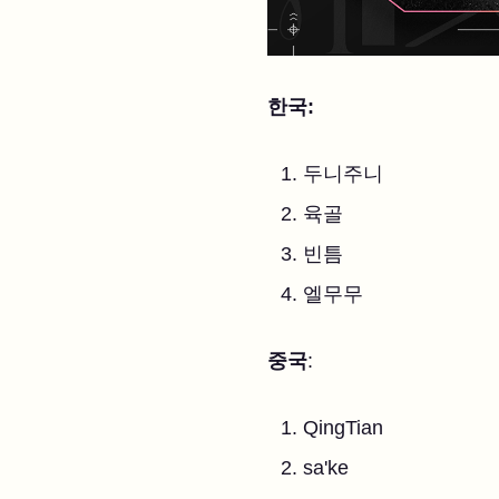
한국:
두니주니
육골
빈틈
엘무무
중국
:
QingTian
sa'ke