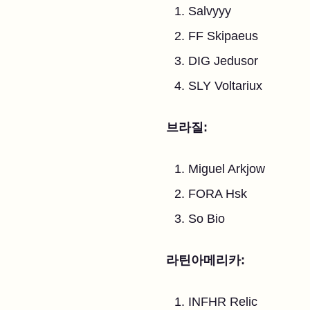
Salvyyy
FF Skipaeus
DIG Jedusor
SLY Voltariux
브라질:
Miguel Arkjow
FORA Hsk
So Bio
라틴아메리카:
INFHR Relic