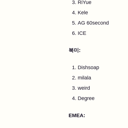
RiYue
Kele
AG 60second
ICE
북미:
Dishsoap
milala
weird
Degree
EMEA: