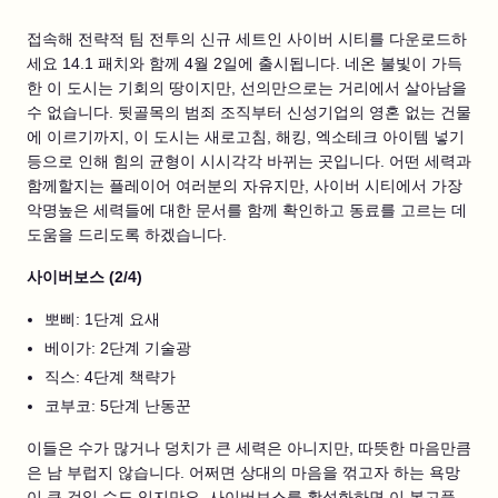
접속해 전략적 팀 전투의 신규 세트인 사이버 시티를 다운로드하
세요 14.1 패치와 함께 4월 2일에 출시됩니다. 네온 불빛이 가득
한 이 도시는 기회의 땅이지만, 선의만으로는 거리에서 살아남을
수 없습니다. 뒷골목의 범죄 조직부터 신성기업의 영혼 없는 건물
에 이르기까지, 이 도시는 새로고침, 해킹, 엑소테크 아이템 넣기
등으로 인해 힘의 균형이 시시각각 바뀌는 곳입니다. 어떤 세력과
함께할지는 플레이어 여러분의 자유지만, 사이버 시티에서 가장
악명높은 세력들에 대한 문서를 함께 확인하고 동료를 고르는 데
도움을 드리도록 하겠습니다.
사이버보스 (2/4)
뽀삐: 1단계 요새
베이가: 2단계 기술광
직스: 4단계 책략가
코부코: 5단계 난동꾼
이들은 수가 많거나 덩치가 큰 세력은 아니지만, 따뜻한 마음만큼
은 남 부럽지 않습니다. 어쩌면 상대의 마음을 꺾고자 하는 욕망
이 큰 것일 수도 있지만요. 사이버보스를 활성화하면 이 복고풍