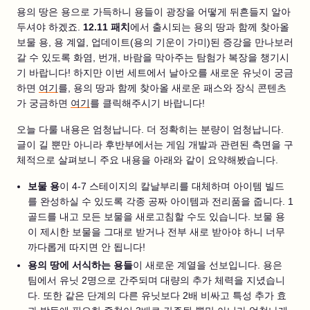
용의 땅은 용으로 가득하니 용들이 광장을 어떻게 뒤흔들지 알아
두셔야 하겠죠.
12.11 패치
에서 출시되는 용의 땅과 함께 찾아올
보물 용, 용 계열, 업데이트(용의 기운이 가미)된 증강을 만나보러
갈 수 있도록 화염, 번개, 바람을 막아주는 탐험가 복장을 챙기시
기 바랍니다! 하지만 이번 세트에서 날아오를 새로운 유닛이 궁금
하면
여기
를, 용의 땅과 함께 찾아올 새로운 패스와 장식 콘텐츠
가 궁금하면
여기
를 클릭해주시기 바랍니다!
오늘 다룰 내용은 엄청납니다. 더 정확히는 분량이 엄청납니다.
글이 길 뿐만 아니라 후반부에서는 게임 개발과 관련된 측면을 구
체적으로 살펴보니 주요 내용을 아래와 같이 요약해봤습니다.
보물 용
이 4-7 스테이지의 칼날부리를 대체하며 아이템 빌드
를 완성하실 수 있도록 각종 공짜 아이템과 전리품을 줍니다. 1
골드를 내고 모든 보물을 새로고침할 수도 있습니다. 보물 용
이 제시한 보물을 그대로 받거나 전부 새로 받아야 하니 너무
까다롭게 따지면 안 됩니다!
용의 땅에 서식하는 용들
이 새로운 계열을 선보입니다. 용은
팀에서 유닛 2명으로 간주되며 대량의 추가 체력을 지녔습니
다. 또한 같은 단계의 다른 유닛보다 2배 비싸고 특성 추가 효