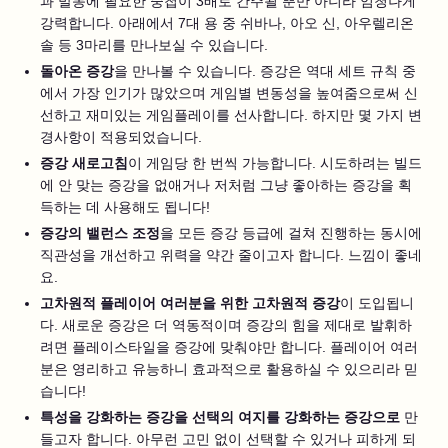
과 발동에 필요한 중첩이 3배로 간주될 뿐만 아니라 엄청나게
강력합니다. 아래에서 7대 용 중 쉬바나, 아오 신, 아우렐리온
솔 등 3마리를 만나보실 수 있습니다.
돌아온 증강
을 만나볼 수 있습니다. 증강은 역대 세트 규칙 중
에서 가장 인기가 많았으며 게임별 변동성을 높여줌으로써 신
선하고 재미있는 게임플레이를 선사합니다. 하지만 몇 가지 변
경사항이 적용되었습니다.
증강 새로고침
이 게임당 한 번씩 가능합니다. 시도하려는 빌드
에 안 맞는 증강을 없애거나 저처럼 그냥 좋아하는 증강을 획
득하는 데 사용해도 됩니다!
증강의 밸런스 조정
을 모든 증강 등급에 걸쳐 진행하는 동시에
직관성을 개선하고 위력을 약간 줄이고자 합니다. 느낌이 좋네
요.
고차원적 플레이어 여러분을 위한 고차원적 증강
이 도입됩니
다. 새로운 증강은 더 역동적이며 증강의 힘을 제대로 발휘하
려면 플레이스타일을 증강에 맞춰야만 합니다. 플레이어 여러
분은 영리하고 유능하니 효과적으로 활용하실 수 있으리라 믿
습니다!
특성을 강화하는 증강을 선택의 여지를 강화하는 증강으로
만
들고자 합니다. 아무런 고민 없이 선택할 수 있거나 피하게 되