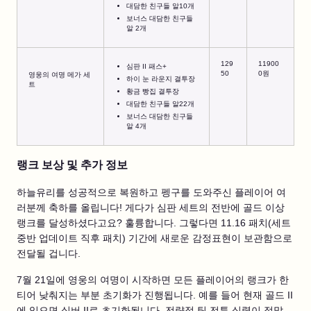
대담한 친구들 알10개
보너스 대담한 친구들
알 2개
129
11900
심판 II 패스+
50
0원
영웅의 여명 메가 세
하이 눈 라운지 결투장
트
황금 빵집 결투장
대담한 친구들 알22개
보너스 대담한 친구들
알 4개
랭크 보상 및 추가 정보
하늘유리를 성공적으로 복원하고 펭구를 도와주신 플레이어 여
러분께 축하를 올립니다! 게다가 심판 세트의 전반에 골드 이상
랭크를 달성하셨다고요? 훌륭합니다. 그렇다면 11.16 패치(세트
중반 업데이트 직후 패치) 기간에 새로운 감정표현이 보관함으로
전달될 겁니다.
7월 21일에 영웅의 여명이 시작하면 모든 플레이어의 랭크가 한
티어 낮춰지는 부분 초기화가 진행됩니다. 예를 들어 현재 골드 II
에 있으면 실버 II로 초기화됩니다. 전략적 팀 전투 실력이 정말