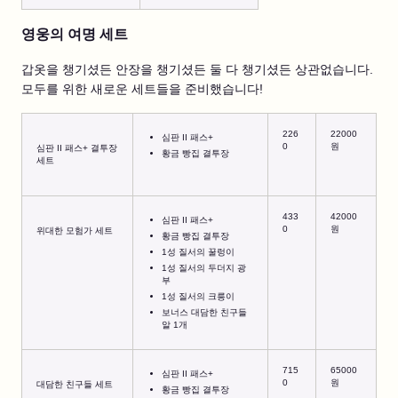
영웅의 여명 세트
갑옷을 챙기셨든 안장을 챙기셨든 둘 다 챙기셨든 상관없습니다.
모두를 위한 새로운 세트들을 준비했습니다!
226
22000
심판 II 패스+
0
원
심판 II 패스+ 결투장
황금 빵집 결투장
세트
433
42000
심판 II 패스+
0
원
위대한 모험가 세트
황금 빵집 결투장
1성 질서의 꿀렁이
1성 질서의 두더지 광
부
1성 질서의 크릉이
보너스 대담한 친구들
알 1개
715
65000
심판 II 패스+
0
원
대담한 친구들 세트
황금 빵집 결투장