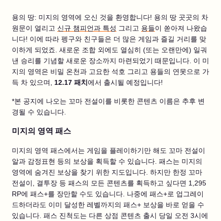
용의 땅: 미지의 영역에 오신 것을 환영합니다! 용의 땅 곳곳의 차
원문이 열리고
신규 챔피언과 특성
그리고
용들
이 쏟아져 나왔습
니다! 이에 따라 펭구와 친구들은 더 많은 게임과 즐길 거리를 맞
이하게 되었죠. 새로운 조합 외에도 열심히 (또는 오랜만에) 일궈
낸 승리를 기념할 새로운 장소까지 마련되었기 때문입니다. 이 미
지의 영역은 비밀 온천과 고요한 석호 그리고 용들의 연못으로 가
득 차 있으며,
12.17 패치
에서 출시될 예정입니다!
*본 공지에 나오는 꼬마 전설이를 비롯한 콘텐츠 이름은 추후 변
경될 수 있습니다.
미지의 영역 패스
미지의 영역 패스에서는 게임을 플레이하기만 해도 꼬마 전설이
알과 감정표현 등의 보상을 획득할 수 있습니다. 패스는 미지의
영역에 숨겨진 보상을 찾기 위한 지도입니다. 하지만 한정 꼬마
전설이, 결투장 등 패스의 모든 콘텐츠를 획득하고 싶다면 1,295
RP에 패스+를 장만할 수도 있습니다. 나중에 패스+로 업그레이
드하더라도 이미 달성한 레벨까지의 패스+ 보상을 바로 얻을 수
있습니다. 패스 진척도는 다른 상점 콘텐츠 출시 당일 오전 3시에