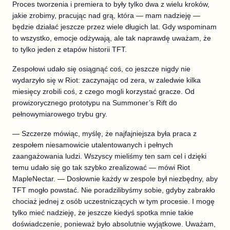
Proces tworzenia i premiera to były tylko dwa z wielu kroków,
jakie zrobimy, pracując nad grą, która — mam nadzieję —
będzie działać jeszcze przez wiele długich lat. Gdy wspominam
to wszystko, emocje odżywają, ale tak naprawdę uważam, że
to tylko jeden z etapów historii TFT.
Zespołowi udało się osiągnąć coś, co jeszcze nigdy nie
wydarzyło się w Riot: zaczynając od zera, w zaledwie kilka
miesięcy zrobili coś, z czego mogli korzystać gracze. Od
prowizorycznego prototypu na Summoner’s Rift do
pełnowymiarowego trybu gry.
— Szczerze mówiąc, myślę, że najfajniejsza była praca z
zespołem niesamowicie utalentowanych i pełnych
zaangażowania ludzi. Wszyscy mieliśmy ten sam cel i dzięki
temu udało się go tak szybko zrealizować — mówi Riot
MapleNectar. — Dosłownie każdy w zespole był niezbędny, aby
TFT mogło powstać. Nie poradzilibyśmy sobie, gdyby zabrakło
chociaż jednej z osób uczestniczących w tym procesie. I mogę
tylko mieć nadzieję, że jeszcze kiedyś spotka mnie takie
doświadczenie, ponieważ było absolutnie wyjątkowe. Uważam,