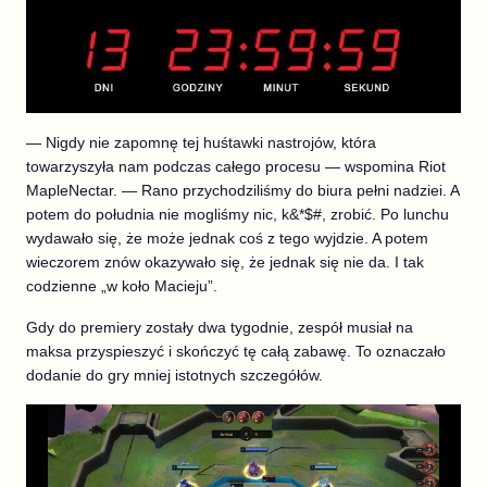
— Nigdy nie zapomnę tej huśtawki nastrojów, która
towarzyszyła nam podczas całego procesu — wspomina Riot
MapleNectar. — Rano przychodziliśmy do biura pełni nadziei. A
potem do południa nie mogliśmy nic, k&*$#, zrobić. Po lunchu
wydawało się, że może jednak coś z tego wyjdzie. A potem
wieczorem znów okazywało się, że jednak się nie da. I tak
codzienne „w koło Macieju”.
Gdy do premiery zostały dwa tygodnie, zespół musiał na
maksa przyspieszyć i skończyć tę całą zabawę. To oznaczało
dodanie do gry mniej istotnych szczegółów.