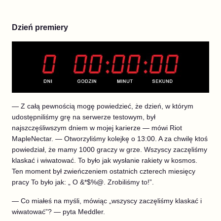
Dzień premiery
— Z całą pewnością mogę powiedzieć, że dzień, w którym
udostępniliśmy grę na serwerze testowym, był
najszczęśliwszym dniem w mojej karierze — mówi Riot
MapleNectar. — Otworzyliśmy kolejkę o 13:00. A za chwilę ktoś
powiedział, że mamy 1000 graczy w grze. Wszyscy zaczęliśmy
klaskać i wiwatować. To było jak wysłanie rakiety w kosmos.
Ten moment był zwieńczeniem ostatnich czterech miesięcy
pracy To było jak: „ O &*$%@. Zrobiliśmy to!”.
— Co miałeś na myśli, mówiąc „wszyscy zaczęliśmy klaskać i
wiwatować”? — pyta Meddler.