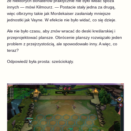
że niektórych bohaterów praktycznie nie było widać spoza
innych — mówi Kilmourz. — Postacie stały jedna za drugą,
więc olbrzymy takie jak Mordekaiser zasłaniały mniejsze
jednostki jak Vayne. W efekcie nie było widać, co się dzieje.
Ale nie było czasu, aby
znów
wracać do deski kreślarskiej i
przeprojektować plansze. Obrócenie planszy rozwiązało jeden
problem z przejrzystością, ale spowodowało inny. A więc, co
teraz?
Odpowiedź była prosta: sześciokąty.