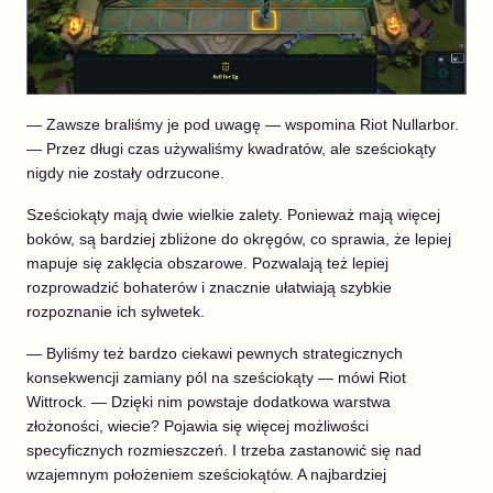
— Zawsze braliśmy je pod uwagę — wspomina Riot Nullarbor.
— Przez długi czas używaliśmy kwadratów, ale sześciokąty
nigdy nie zostały odrzucone.
Sześciokąty mają dwie wielkie zalety. Ponieważ mają więcej
boków, są bardziej zbliżone do okręgów, co sprawia, że lepiej
mapuje się zaklęcia obszarowe. Pozwalają też lepiej
rozprowadzić bohaterów i znacznie ułatwiają szybkie
rozpoznanie ich sylwetek.
— Byliśmy też bardzo ciekawi pewnych strategicznych
konsekwencji zamiany pól na sześciokąty — mówi Riot
Wittrock. — Dzięki nim powstaje dodatkowa warstwa
złożoności, wiecie? Pojawia się więcej możliwości
specyficznych rozmieszczeń. I trzeba zastanowić się nad
wzajemnym położeniem sześciokątów. A najbardziej