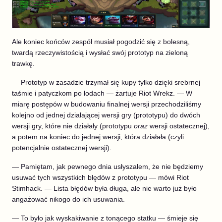
Ale koniec końców zespół musiał pogodzić się z bolesną,
twardą rzeczywistością i wysłać swój prototyp na zieloną
trawkę.
— Prototyp w zasadzie trzymał się kupy tylko dzięki srebrnej
taśmie i patyczkom po lodach — żartuje Riot Wrekz. — W
miarę postępów w budowaniu finalnej wersji przechodziliśmy
kolejno od jednej działającej wersji gry (prototypu) do dwóch
wersji gry, które nie działały (prototypu
oraz
wersji ostatecznej),
a potem na koniec do jednej wersji, która działała (czyli
potencjalnie ostatecznej wersji).
— Pamiętam, jak pewnego dnia usłyszałem, że nie będziemy
usuwać tych wszystkich błędów z prototypu — mówi Riot
Stimhack. — Lista błędów była długa, ale nie warto już było
angażować nikogo do ich usuwania.
— To było jak wyskakiwanie z tonącego statku — śmieje się