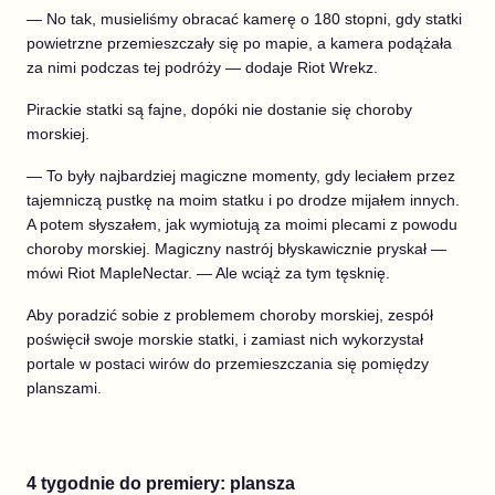
— No tak, musieliśmy obracać kamerę o 180 stopni, gdy statki
powietrzne przemieszczały się po mapie, a kamera podążała
za nimi podczas tej podróży — dodaje Riot Wrekz.
Pirackie statki są fajne, dopóki nie dostanie się choroby
morskiej.
— To były najbardziej magiczne momenty, gdy leciałem przez
tajemniczą pustkę na moim statku i po drodze mijałem innych.
A potem słyszałem, jak wymiotują za moimi plecami z powodu
choroby morskiej. Magiczny nastrój błyskawicznie pryskał —
mówi Riot MapleNectar. — Ale wciąż za tym tęsknię.
Aby poradzić sobie z problemem choroby morskiej, zespół
poświęcił swoje morskie statki, i zamiast nich wykorzystał
portale w postaci wirów do przemieszczania się pomiędzy
planszami.
4 tygodnie do premiery: plansza