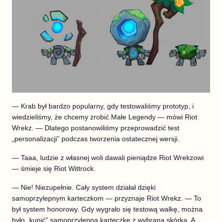
— Krab był bardzo popularny, gdy testowaliśmy prototyp, i
wiedzieliśmy, że chcemy zrobić Małe Legendy — mówi Riot
Wrekz. — Dlatego postanowiliśmy przeprowadzić test
„personalizacji” podczas tworzenia ostatecznej wersji.
— Taaa, ludzie z własnej woli dawali pieniądze Riot Wrekzowi
— śmieje się Riot Wittrock.
— Nie! Niezupełnie. Cały system działał dzięki
samoprzylepnym karteczkom — przyznaje Riot Wrekz. — To
był system honorowy. Gdy wygrało się testową walkę, można
było „kupić” samoprzylepną karteczkę z wybraną skórką. A