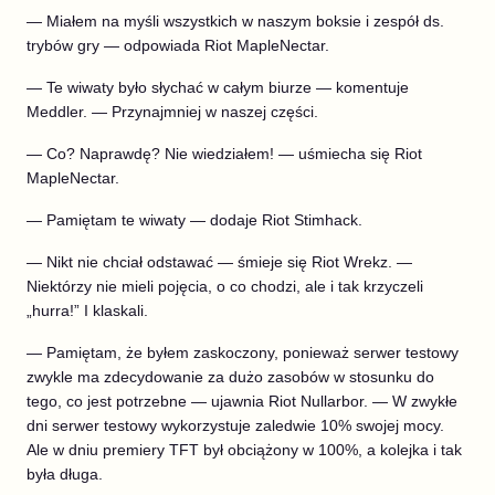
— Miałem na myśli wszystkich w naszym boksie i zespół ds.
trybów gry — odpowiada Riot MapleNectar.
— Te wiwaty było słychać w całym biurze — komentuje
Meddler. — Przynajmniej w naszej części.
— Co? Naprawdę? Nie wiedziałem! — uśmiecha się Riot
MapleNectar.
— Pamiętam te wiwaty — dodaje Riot Stimhack.
— Nikt nie chciał odstawać — śmieje się Riot Wrekz. —
Niektórzy nie mieli pojęcia, o co chodzi, ale i tak krzyczeli
„hurra!” I klaskali.
— Pamiętam, że byłem zaskoczony, ponieważ serwer testowy
zwykle ma zdecydowanie za dużo zasobów w stosunku do
tego, co jest potrzebne — ujawnia Riot Nullarbor. — W zwykłe
dni serwer testowy wykorzystuje zaledwie 10% swojej mocy.
Ale w dniu premiery TFT był obciążony w 100%, a kolejka i tak
była długa.