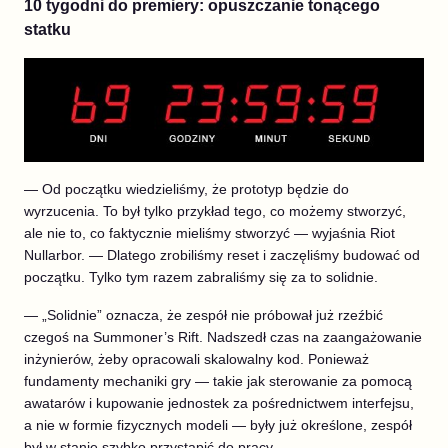
10 tygodni do premiery: opuszczanie tonącego
statku
— Od początku wiedzieliśmy, że prototyp będzie do
wyrzucenia. To był tylko przykład tego, co możemy stworzyć,
ale nie to, co faktycznie mieliśmy stworzyć — wyjaśnia Riot
Nullarbor. — Dlatego zrobiliśmy reset i zaczęliśmy budować od
początku. Tylko tym razem zabraliśmy się za to solidnie.
— „Solidnie” oznacza, że zespół nie próbował już rzeźbić
czegoś na Summoner’s Rift. Nadszedł czas na zaangażowanie
inżynierów, żeby opracowali skalowalny kod. Ponieważ
fundamenty mechaniki gry — takie jak sterowanie za pomocą
awatarów i kupowanie jednostek za pośrednictwem interfejsu,
a nie w formie fizycznych modeli — były już określone, zespół
był w stanie szybko przystąpić do pracy.