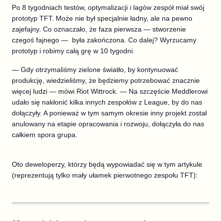
Po 8 tygodniach testów, optymalizacji i lagów zespół miał swój
prototyp TFT. Może nie był specjalnie ładny, ale na pewno
zajefajny. Co oznaczało, że faza pierwsza — stworzenie
czegoś fajnego — była zakończona. Co dalej? Wyrzucamy
prototyp i robimy całą grę w 10 tygodni.
— Gdy otrzymaliśmy zielone światło, by kontynuować
produkcję, wiedzieliśmy, że będziemy potrzebować znacznie
więcej ludzi — mówi Riot Wittrock. — Na szczęście Meddlerowi
udało się nakłonić kilka innych zespołów z League, by do nas
dołączyły. A ponieważ w tym samym okresie inny projekt został
anulowany na etapie opracowania i rozwoju, dołączyła do nas
całkiem spora grupa.
Oto deweloperzy, którzy będą wypowiadać się w tym artykule
(reprezentują tylko mały ułamek pierwotnego zespołu TFT):