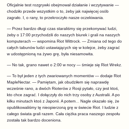
Oficjalnie test rozgrywki obejmował działanie i wczytywanie —
chodziło przede wszystkim o to, żeby jak najwięcej osób
zagrało. I, o rany, to przekroczyło nasze oczekiwania.
— Przez bardzo długi czas staraliśmy się przekonywać ludzi,
żeby o 17:00 przychodzili do naszych biurek i grali na naszych
komputerach — wspomina Riot Wittrock. — Zmiana od tego do
całych tabunów ludzi ustawiających się w kolejce, żeby zagrać
w udostępnioną na żywo grę, była niesamowita.
— No tak, grano nawet o 2:00 w nocy — śmieje się Riot Wrekz.
— To był jeden z tych zwariowanych momentów — dodaje Riot
MapleNectar. — Pamiętam, jak obudziłem się naprawdę
wcześnie rano, a dwóch Rioterów z Rosji pytało, czy jest ktoś,
kto chce zagrać. I dołączyły do nich trzy osoby z Australii. A po
kilku minutach ktoś z Japonii. A potem... Nagle okazało się, że
opublikowaliśmy tę nieopierzoną grę w świecie Riot. I ludzie z
całego świata grali razem. Cała ciężka praca naszego zespołu
została tak bardzo doceniona.