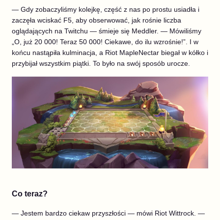
— Gdy zobaczyliśmy kolejkę, część z nas po prostu usiadła i
zaczęła wciskać F5, aby obserwować, jak rośnie liczba
oglądających na Twitchu — śmieje się Meddler. — Mówiliśmy
„O, już 20 000! Teraz 50 000! Ciekawe, do ilu wzrośnie!”. I w
końcu nastąpiła kulminacja, a Riot MapleNectar biegał w kółko i
przybijał wszystkim piątki. To było na swój sposób urocze.
Co teraz?
— Jestem bardzo ciekaw przyszłości — mówi Riot Wittrock. —