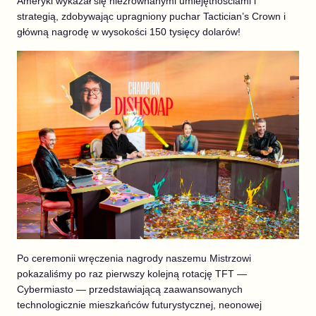
Ameryki wykazał się niezrównanymi umiejętnościami i
strategią, zdobywając upragniony puchar Tactician’s Crown i
główną nagrodę w wysokości 150 tysięcy dolarów!
Po ceremonii wręczenia nagrody naszemu Mistrzowi
pokazaliśmy po raz pierwszy kolejną rotację TFT —
Cybermiasto — przedstawiającą zaawansowanych
technologicznie mieszkańców futurystycznej, neonowej