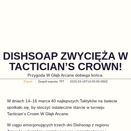
DISHSOAP ZWYCIĘŻA W
TACTICIAN’S CROWN!
Przygoda W Głąb Arcane dobiega końca.
Esport
Zespół esportu TFT
2025-03-19T14:00:00.000Z
W dniach 14–16 marca 40 najlepszych Taktyków na świecie
spotkało się, by stoczyć ostateczne starcie w turnieju
Tactician’s Crown W Głąb Arcane.
W ciągu emocjonujących trzech dni Dishsoap z regionu