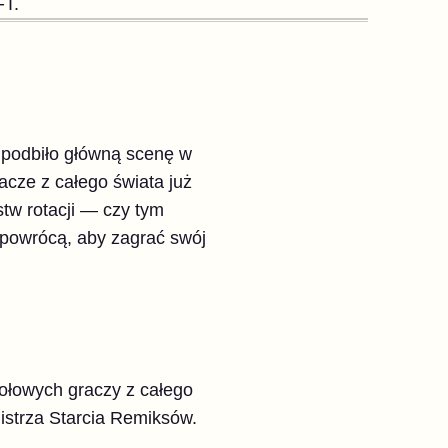
FT.
 podbiło główną scenę w
acze z całego świata już
stw rotacji — czy tym
 powrócą, aby zagrać swój
ołowych graczy z całego
mistrza Starcia Remiksów.