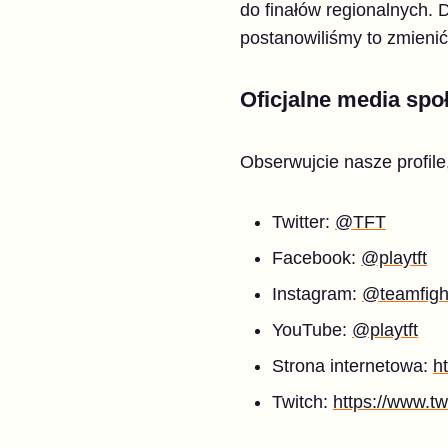
do finałów regionalnych.
postanowiliśmy to zmieni
Oficjalne media sp
Obserwujcie nasze profile
Twitter:
@TFT
Facebook:
@playtft
Instagram:
@teamfight
YouTube:
@playtft
Strona internetowa
:
h
Twitch:
https://www.tw