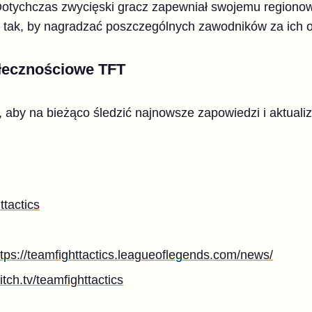
 Dotychczas zwycięski gracz zapewniał swojemu regionow
ć tak, by nagradzać poszczególnych zawodników za ich o
ołecznościowe TFT
, aby na bieżąco śledzić najnowsze zapowiedzi i aktuali
tactics
ttps://teamfighttactics.leagueoflegends.com/news/
itch.tv/teamfighttactics