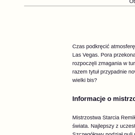
Ot
Czas podkręcić atmosferę
Las Vegas. Pora przekonać
rozpoczęli zmagania w tur
razem tytuł przypadnie n
wielki bis?
Informacje o mistr
Mistrzostwa Starcia Remi
świata. Najlepszy z uczest
Szczegółowy podział puli 