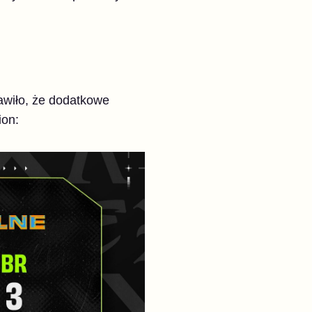
awiło, że dodatkowe
ion: