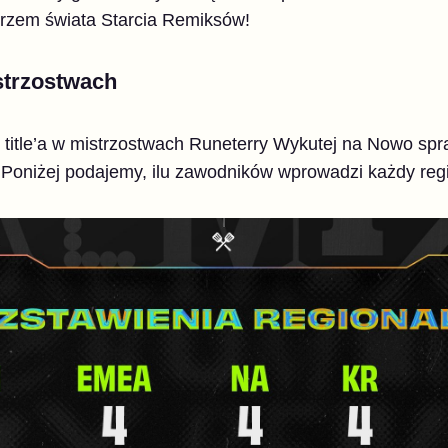
trzem świata Starcia Remiksów!
strzostwach
itle’a w mistrzostwach Runeterry Wykutej na Nowo spr
! Poniżej podajemy, ilu zawodników wprowadzi każdy reg