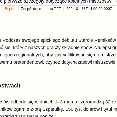
o pierwsze szczegóły dotyczące kolejnych mistrzostw T
Esport
Zespół ds. e-sportu TFT
2024-01-18T14:00:00.000Z
! Podczas swojego epickiego debiutu Starcie Remiksów
 się, który z naszych graczy skradnie show. Najlepsi gr
niejach regionalnych, aby zakwalifikować się do mistrzo
owemu pretendentowi, czy też dotychczasowi mistrzowie
zostwach
ksów odbędą się w dniach 1–3 marca i zgromadzą 32 cz
ników zgarnie Złotą Szpatułkę, 150 tys. dolarów i tytuł 
nagród znajdziecie poniżej: