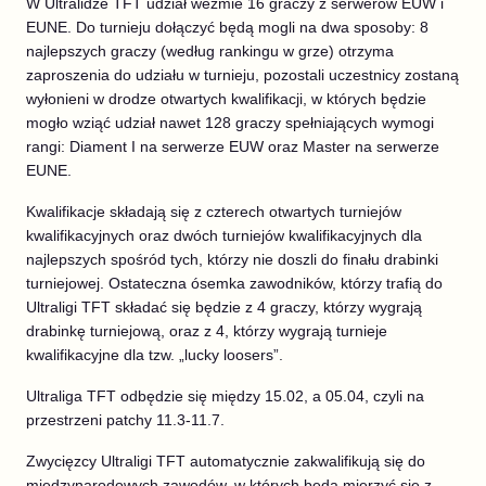
W Ultralidze TFT udział weźmie 16 graczy z serwerów EUW i
EUNE. Do turnieju dołączyć będą mogli na dwa sposoby: 8
najlepszych graczy (według rankingu w grze) otrzyma
zaproszenia do udziału w turnieju, pozostali uczestnicy zostaną
wyłonieni w drodze otwartych kwalifikacji, w których będzie
mogło wziąć udział nawet 128 graczy spełniających wymogi
rangi: Diament I na serwerze EUW oraz Master na serwerze
EUNE.
Kwalifikacje składają się z czterech otwartych turniejów
kwalifikacyjnych oraz dwóch turniejów kwalifikacyjnych dla
najlepszych spośród tych, którzy nie doszli do finału drabinki
turniejowej. Ostateczna ósemka zawodników, którzy trafią do
Ultraligi TFT składać się będzie z 4 graczy, którzy wygrają
drabinkę turniejową, oraz z 4, którzy wygrają turnieje
kwalifikacyjne dla tzw. „lucky loosers”.
Ultraliga TFT odbędzie się między 15.02, a 05.04, czyli na
przestrzeni patchy 11.3-11.7.
Zwycięzcy Ultraligi TFT automatycznie zakwalifikują się do
międzynarodowych zawodów, w których będą mierzyć się z