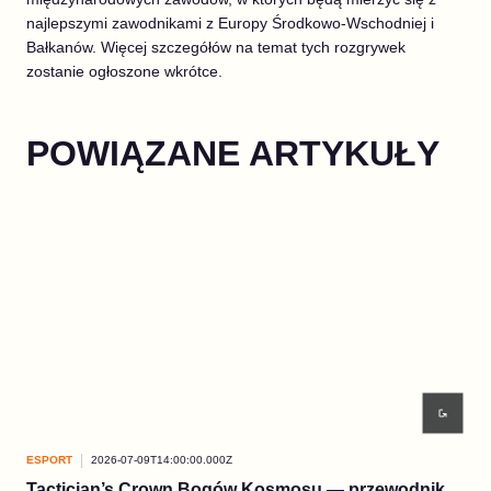
najlepszymi zawodnikami z Europy Środkowo-Wschodniej i
Bałkanów. Więcej szczegółów na temat tych rozgrywek
zostanie ogłoszone wkrótce.
POWIĄZANE ARTYKUŁY
ESPORT
2026-07-09T14:00:00.000Z
ESP
Tactician’s Crown Bogów Kosmosu — przewodnik
Fin