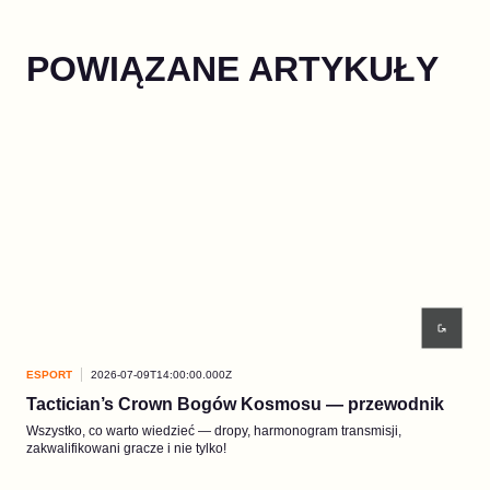
POWIĄZANE ARTYKUŁY
ESPORT
2026-07-09T14:00:00.000Z
ESP
Tactician’s Crown Bogów Kosmosu — przewodnik
Fin
Wszystko, co warto wiedzieć — dropy, harmonogram transmisji,
Najl
zakwalifikowani gracze i nie tylko!
28 c