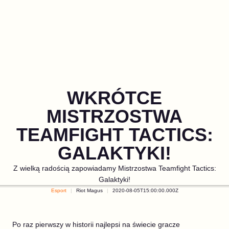
WKRÓTCE
MISTRZOSTWA
TEAMFIGHT TACTICS:
GALAKTYKI!
Z wielką radością zapowiadamy Mistrzostwa Teamfight Tactics:
Galaktyki!
Esport
Riot Magus
2020-08-05T15:00:00.000Z
Po raz pierwszy w historii najlepsi na świecie gracze