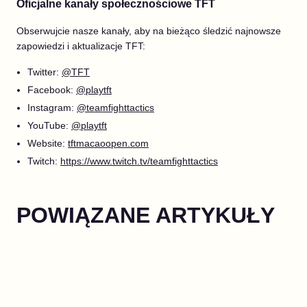
Oficjalne kanały społecznościowe TFT
Obserwujcie nasze kanały, aby na bieżąco śledzić najnowsze
zapowiedzi i aktualizacje TFT:
Twitter:
@TFT
Facebook:
@playtft
Instagram:
@teamfighttactics
YouTube:
@playtft
Website:
tftmacaoopen.com
Twitch:
https://www.twitch.tv/teamfighttactics
POWIĄZANE ARTYKUŁY