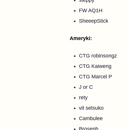
steppy
FW AQ1H
SheeepStick
Ameryki
:
CTG robinsongz
CTG Kaiweng
CTG Marcel P
J or C
rety
vit setsuko
Cambulee
Broseph