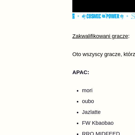
Zakwalifikowani gracze
:
Oto wszyscy gracze, którz
APAC:
mori
oubo
Jazlatte
FW Kbaobao
RRQ MIDFEED