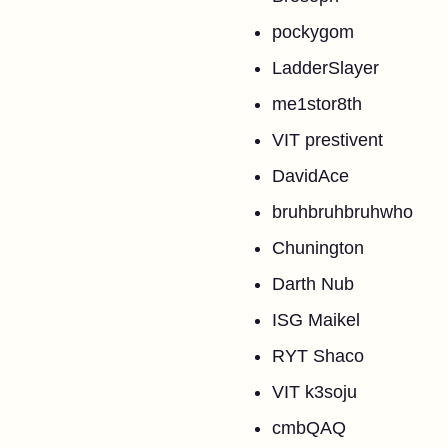
pockygom
LadderSlayer
me1stor8th
VIT prestivent
DavidAce
bruhbruhbruhwho
Chunington
Darth Nub
ISG Maikel
RYT Shaco
VIT k3soju
cmbQAQ