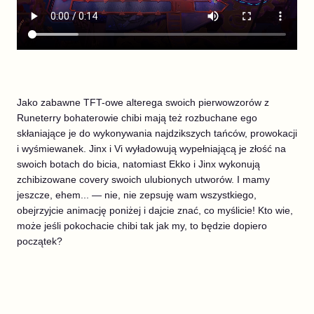
Jako zabawne TFT-owe alterega swoich pierwowzorów z
Runeterry bohaterowie chibi mają też rozbuchane ego
skłaniające je do wykonywania najdzikszych tańców, prowokacji
i wyśmiewanek. Jinx i Vi wyładowują wypełniającą je złość na
swoich botach do bicia, natomiast Ekko i Jinx wykonują
zchibizowane covery swoich ulubionych utworów. I mamy
jeszcze, ehem... — nie, nie zepsuję wam wszystkiego,
obejrzyjcie animację poniżej i dajcie znać, co myślicie! Kto wie,
może jeśli pokochacie chibi tak jak my, to będzie dopiero
początek?