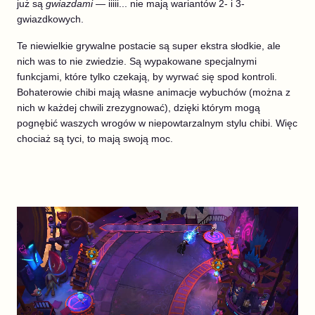
już są
gwiazdami
— iiiii... nie mają wariantów 2- i 3-
gwiazdkowych.
Te niewielkie grywalne postacie są super ekstra słodkie, ale
nich was to nie zwiedzie. Są wypakowane specjalnymi
funkcjami, które tylko czekają, by wyrwać się spod kontroli.
Bohaterowie chibi mają własne animacje wybuchów (można z
nich w każdej chwili zrezygnować), dzięki którym mogą
pognębić waszych wrogów w niepowtarzalnym stylu chibi. Więc
chociaż są tyci, to mają swoją moc.