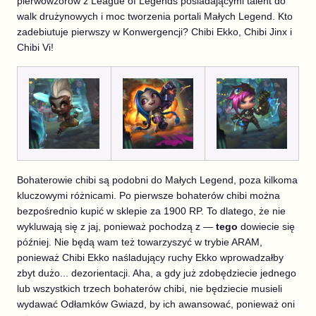
pierwowzorów z League of Legends posiadającymi talent do
walk drużynowych i moc tworzenia portali Małych Legend. Kto
zadebiutuje pierwszy w Konwergencji? Chibi Ekko, Chibi Jinx i
Chibi Vi!
Bohaterowie chibi są podobni do Małych Legend, poza kilkoma
kluczowymi różnicami. Po pierwsze bohaterów chibi można
bezpośrednio kupić w sklepie za 1900 RP. To dlatego, że nie
wykluwają się z jaj, ponieważ pochodzą z —
tego
dowiecie się
później. Nie będą wam też towarzyszyć w trybie ARAM,
ponieważ Chibi Ekko naśladujący ruchy Ekko wprowadzałby
zbyt dużo... dezorientacji. Aha, a gdy już zdobędziecie jednego
lub wszystkich trzech bohaterów chibi, nie będziecie musieli
wydawać Odłamków Gwiazd, by ich awansować, ponieważ oni