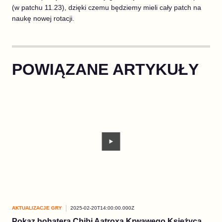
(w patchu 11.23), dzięki czemu będziemy mieli cały patch na
naukę nowej rotacji.
POWIĄZANE ARTYKUŁY
AKTUALIZACJE GRY
2025-02-20T14:00:00.000Z
AKT
Pokaz bohatera Chibi Aatroxa Krwawego Księżyca
Po