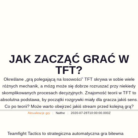
JAK ZACZĄĆ GRAĆ W
TFT?
Określane „grą polegającą na losowości” TFT skrywa w sobie wiele
różnych mechanik, a mózg może się dobrze rozruszać przy niekiedy
skomplikowanych procesach decyzyjnych. Znajomość teorii w TFT to
absolutna podstawa, by początki rozgrywki miały dla gracza jakiś sens.
Co po teorii? Może warto obejrzeć jakiś stream przed kolejną grą?
Aktualizacje gry
Nalthe
2020-07-26T10:00:00.000Z
Teamfight Tactics to strategiczna automatyczna gra bitewna