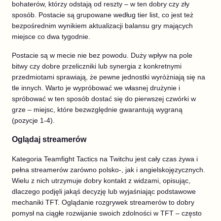
bohaterów, którzy odstają od reszty – w ten dobry czy zły
sposób. Postacie są grupowane według tier list, co jest też
bezpośrednim wynikiem aktualizacji balansu gry mających
miejsce co dwa tygodnie.
Postacie są w mecie nie bez powodu. Duży wpływ na pole
bitwy czy dobre przeliczniki lub synergia z konkretnymi
przedmiotami sprawiają, że pewne jednostki wyróżniają się na
tle innych. Warto je wypróbować we własnej drużynie i
spróbować w ten sposób dostać się do pierwszej czwórki w
grze – miejsc, które bezwzględnie gwarantują wygraną
(pozycje 1-4).
Oglądaj streamerów
Kategoria Teamfight Tactics na Twitchu jest cały czas żywa i
pełna streamerów zarówno polsko-, jak i angielskojęzycznych.
Wielu z nich utrzymuje dobry kontakt z widzami, opisując,
dlaczego podjęli jakąś decyzję lub wyjaśniając podstawowe
mechaniki TFT. Oglądanie rozgrywek streamerów to dobry
pomysł na ciągłe rozwijanie swoich zdolności w TFT – często