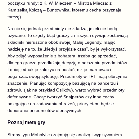
początku rundy; z K. W. Mieczem – Mistrza Miecza; z
Kamizelką Kolczą – Buntownika, któremu cecha przyznaje
tarczę).
Na nic się jednak przedmioty nie zdadzą, jeżeli nie będą
używane. To częsty błąd graczy z niższych dywizji: zostawiają
składniki nieruszone obok swojej Małej Legendy, mając
nadzieję na to, że „kiedyś przyjdzie czas”, by je wykorzystać.
Aby zdjąć wyposażenie z bohatera, trzeba go sprzedać,
dlatego gracze przedłużają decyzję o nałożeniu przedmiotów.
Lepiej jednak je założyć na postać, niż je marnować i
pogarszać swoją sytuację. Przedmioty w TFT mają olbrzymie
znaczenie. Planując kompozycję bazującą na pancerzu i
zdrowiu (jak na przykład Osiłków), warto wybrać przedmioty
defensywne. Chcąc tworzyć Snajperów czy inne cechy
polegające na zadawaniu obrażeń, priorytetem będzie
dobieranie przedmiotów ofensywnych.
Poznaj metę gry
Strony typu Mobalytics zajmują się analizą i wypisywaniem