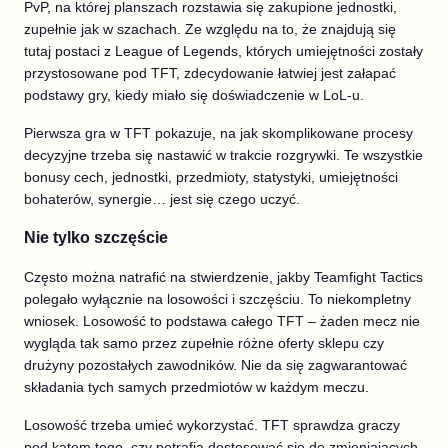
PvP, na której planszach rozstawia się zakupione jednostki,
zupełnie jak w szachach. Ze względu na to, że znajdują się
tutaj postaci z League of Legends, których umiejętności zostały
przystosowane pod TFT, zdecydowanie łatwiej jest załapać
podstawy gry, kiedy miało się doświadczenie w LoL-u.
Pierwsza gra w TFT pokazuje, na jak skomplikowane procesy
decyzyjne trzeba się nastawić w trakcie rozgrywki. Te wszystkie
bonusy cech, jednostki, przedmioty, statystyki, umiejętności
bohaterów, synergie… jest się czego uczyć.
Nie tylko szczęście
Często można natrafić na stwierdzenie, jakby Teamfight Tactics
polegało wyłącznie na losowości i szczęściu. To niekompletny
wniosek. Losowość to podstawa całego TFT – żaden mecz nie
wygląda tak samo przez zupełnie różne oferty sklepu czy
drużyny pozostałych zawodników. Nie da się zagwarantować
składania tych samych przedmiotów w każdym meczu.
Losowość trzeba umieć wykorzystać. TFT sprawdza graczy
pod kątem tego, czy potrafią dostosować się do zmieniających