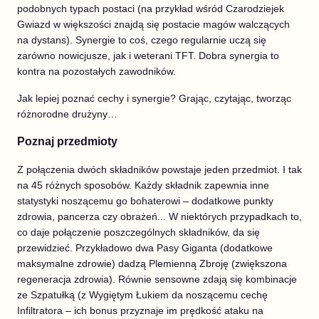
podobnych typach postaci (na przykład wśród Czarodziejek
Gwiazd w większości znajdą się postacie magów walczących
na dystans). Synergie to coś, czego regularnie uczą się
zarówno nowicjusze, jak i weterani TFT. Dobra synergia to
kontra na pozostałych zawodników.
Jak lepiej poznać cechy i synergie? Grając, czytając, tworząc
różnorodne drużyny…
Poznaj przedmioty
Z połączenia dwóch składników powstaje jeden przedmiot. I tak
na 45 różnych sposobów. Każdy składnik zapewnia inne
statystyki noszącemu go bohaterowi – dodatkowe punkty
zdrowia, pancerza czy obrażeń... W niektórych przypadkach to,
co daje połączenie poszczególnych składników, da się
przewidzieć. Przykładowo dwa Pasy Giganta (dodatkowe
maksymalne zdrowie) dadzą Plemienną Zbroję (zwiększona
regeneracja zdrowia). Równie sensowne zdają się kombinacje
ze Szpatułką (z Wygiętym Łukiem da noszącemu cechę
Infiltratora – ich bonus przyznaje im prędkość ataku na