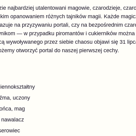
ie najbardziej utalentowani magowie, czarodzieje, czarow
owskim opanowaniem różnych tajników magii. Każde magi
 bazuje na przyzywaniu portali, czy na bezpośrednim cz
wnikom — w przypadku piromantów i cukierników można 
cą wywoływanego przez siebie chaosu objawi się 31 lipc
żemy otworzyć portal do naszej pierwszej cechy.
miennokształtny
edźma, uczony
brońca, mag
, nawalacz
laserowiec