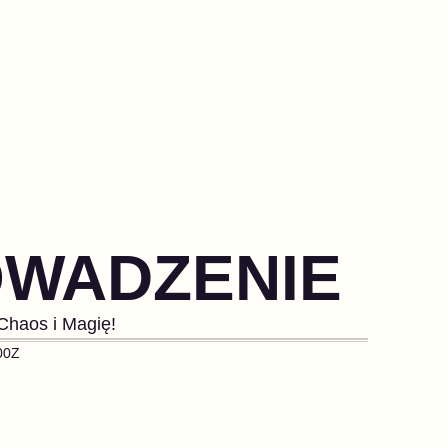
OWADZENIE
Chaos i Magię!
00Z