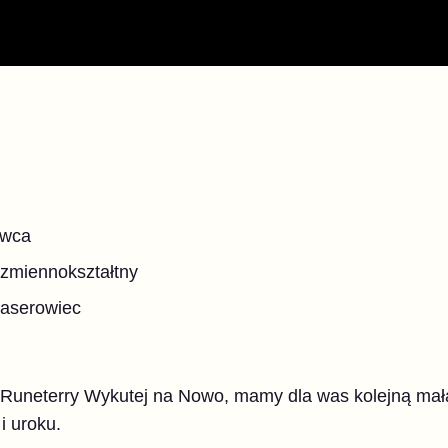
owca
, zmiennokształtny
 laserowiec
w z Runeterry Wykutej na Nowo, mamy dla was kolejną ma
i uroku.