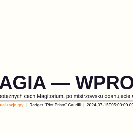
MAGIA — WPR
i potężnych cech Magitorium, po mistrzowsku opanujecie 
ualizacje gry
Rodger “Riot Prism” Caudill
2024-07-15T05:00:00.0