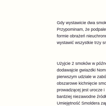
Gdy wystawicie dwa smoki,
Przypominam, że podpalen
formie obrażeń nieuchron
wystawić wszystkie trzy sm
Użyjcie 2 smoków w późnej 
dodawajcie gwiazdki Noms
pierwszym udziale w zabó
obszarowe kichnięcie sm
prowadzącej jest urocze 
bardziej niezawodne źródło
Umiejętność Smoldera zape