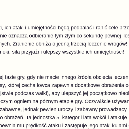
 ich ataki i umiejętności będą podpalać i ranić cele prz
ie oznacza odbieranie tym złym co sekundę pewnej iloś
nych. Zranienie obniża o jedną trzecią leczenie wrogów
oki, siła przyjaźni ulepszy wszystkie ich umiejętności!
fazie gry, gdy nie macie innego źródła obcięcia leczenia
y, której cecha łowca zapewnia dodatkowe obrażenia od
jstwie podczas walki), aby ulepszyć jej początkowo nie
oczym ogniem na późnym etapie gry. Oczywiście używa
i zabawne, jednak pewien uroczy i zabawny prowadząc
 obrażeń. Ta jednostka 5. kategorii lata wokół i atakuje
wnia mu prędkość ataku i zastępuje jego ataki kulami o