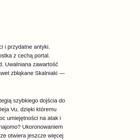
i i przydatne antyki.
tka z cechą portal.
nd. Uwalniana zawartość
awet zbłąkane Skalniaki —
ategią szybkiego dojścia do
eja Vu, dzięki któremu
c umiejętności na atak i
 znajomo? Ukoronowaniem
ze otwiera jeszcze więcej