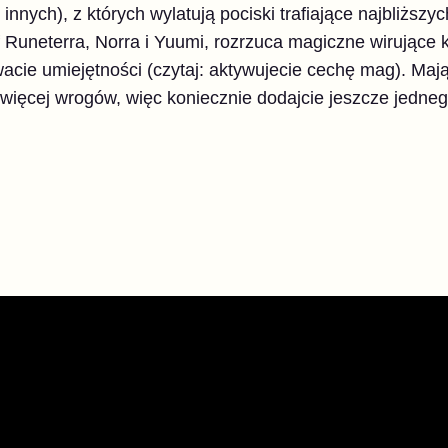
e innych), z których wylatują pociski trafiające najbliżs
 Runeterra, Norra i Yuumi, rozrzuca magiczne wirujące ku
ywacie umiejętności (czytaj: aktywujecie cechę mag). Ma
 więcej wrogów, więc koniecznie dodajcie jeszcze jedne