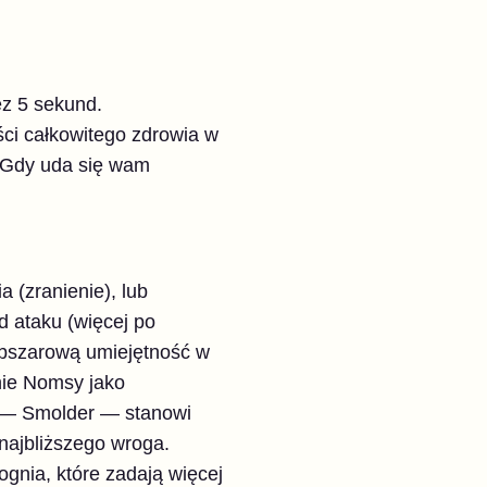
ez 5 sekund.
ci całkowitego zdrowia w
! Gdy uda się wam
 (zranienie), lub
 ataku (więcej po
obszarową umiejętność w
nie Nomsy jako
y — Smolder — stanowi
 najbliższego wroga.
gnia, które zadają więcej