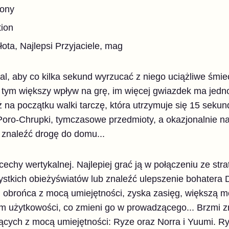
zony
tion
złota, Najlepsi Przyjaciele, mag
tal, aby co kilka sekund wyrzucać z niego uciążliwe śmiec
ym większy wpływ na grę, im więcej gwiazdek ma jednos
 na początku walki tarczę, która utrzymuje się 15 seku
oro-Chrupki, tymczasowe przedmioty, a okazjonalnie n
 znaleźć drogę do domu...
 cechy wertykalnej. Najlepiej grać ją w połączeniu ze str
stkich obieżyświatów lub znaleźć ulepszenie bohatera D
 obrońca z mocą umiejętności, zyska zasięg, większą mo
em użytkowości, co zmieni go w prowadzącego... Brzmi
ących z mocą umiejętności: Ryze oraz Norra i Yuumi. Ry