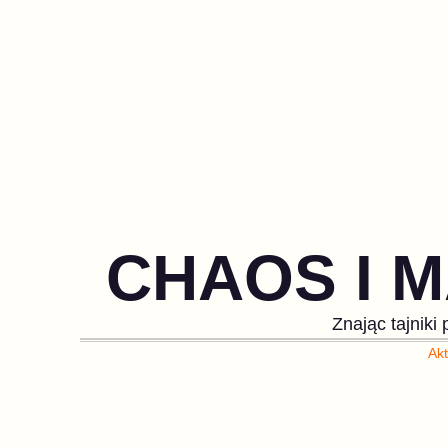
CHAOS I 
Znając tajnik
Akt