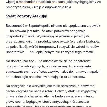
więcej o
mechanice rotacji
lub
naukach
, jakie wyciągnęliśmy ze
Smoczych Ziem, kliknijcie odpowiednie linki.
Świat Potwory Atakują!
Bezsenność w Szpatułkopolis nikomu nie spędza snu z powiek
— bo prawda jest taka, że ataki potworów napędzają
gospodarkę miasta. Wymuszają ożywienie w przemyśle
przerabiania kaiju na produkty spożywcze (pierożki z krabgota
są palce lizać), wśród terapeutów i oczywiście wśród herosów.
Bohaterowie — eh, lepiej żebym nie zaczynał tego tematu.
No dobrze, zacznę — to miasto aż roi się od bohaterów:
programów robotycznych, poprzebieranych za zwierzęta
samozwańczych obrońców, zwykłych złodziei, a nawet napaleni
na technologię nastolatkowie mają się tu za herosów.
Na szczęście nie wszystko jest takie heroiczne, a potworna
cecha Zagrożenie nadaje rotacji Potwory Atakują! wyjątkowy i
uniwersalnych charakter. Ale nie będę zawracał wam teraz
głowy cechą, będącą w istocie antycechą, która została
szczegółowo omówiona w zeszłotygodniowym
artykule o