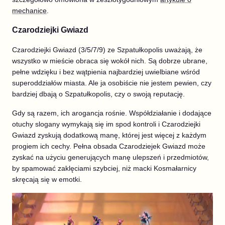
mechanice
.
Czarodziejki Gwiazd
Czarodziejki Gwiazd (3/5/7/9) ze Szpatułkopolis uważają, że
wszystko w mieście obraca się wokół nich. Są dobrze ubrane,
pełne wdzięku i bez wątpienia najbardziej uwielbiane wśród
superoddziałów miasta. Ale ja osobiście nie jestem pewien, czy
bardziej dbają o Szpatułkopolis, czy o swoją reputację.
Gdy są razem, ich arogancja rośnie. Współdziałanie i dodające
otuchy slogany wymykają się im spod kontroli i Czarodziejki
Gwiazd zyskują dodatkową manę, której jest więcej z każdym
progiem ich cechy. Pełna obsada Czarodziejek Gwiazd może
zyskać na użyciu generujących manę ulepszeń i przedmiotów,
by spamować zaklęciami szybciej, niż macki Kosmałarnicy
skręcają się w emotki.