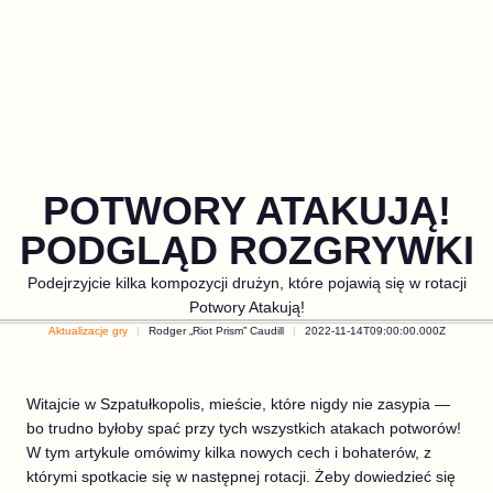
POTWORY ATAKUJĄ!
PODGLĄD ROZGRYWKI
Podejrzyjcie kilka kompozycji drużyn, które pojawią się w rotacji
Potwory Atakują!
Aktualizacje gry
Rodger „Riot Prism” Caudill
2022-11-14T09:00:00.000Z
Witajcie w Szpatułkopolis, mieście, które nigdy nie zasypia —
bo trudno byłoby spać przy tych wszystkich atakach potworów!
W tym artykule omówimy kilka nowych cech i bohaterów, z
którymi spotkacie się w następnej rotacji. Żeby dowiedzieć się