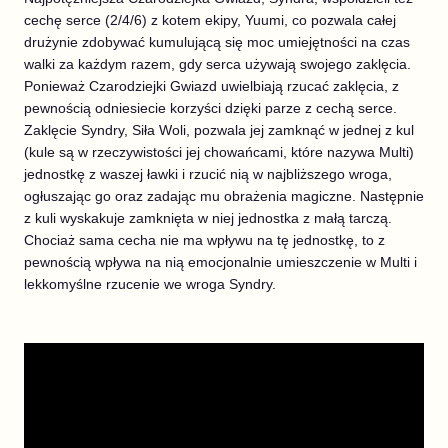
cechę serce (2/4/6) z kotem ekipy, Yuumi, co pozwala całej
drużynie zdobywać kumulującą się moc umiejętności na czas
walki za każdym razem, gdy serca używają swojego zaklęcia.
Ponieważ Czarodziejki Gwiazd uwielbiają rzucać zaklęcia, z
pewnością odniesiecie korzyści dzięki parze z cechą serce.
Zaklęcie Syndry, Siła Woli, pozwala jej zamknąć w jednej z kul
(kule są w rzeczywistości jej chowańcami, które nazywa Multi)
jednostkę z waszej ławki i rzucić nią w najbliższego wroga,
ogłuszając go oraz zadając mu obrażenia magiczne. Następnie
z kuli wyskakuje zamknięta w niej jednostka z małą tarczą.
Chociaż sama cecha nie ma wpływu na tę jednostkę, to z
pewnością wpływa na nią emocjonalnie umieszczenie w Multi i
lekkomyślne rzucenie we wroga Syndry.