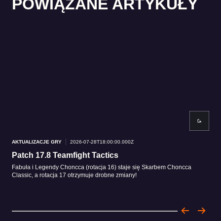
POWIĄZANE ARTYKUŁY
AKTUALIZACJE GRY
2026-07-28T18:00:00.000Z
AKT
Patch 17.8 Teamfight Tactics
Pat
Fabuła i Legendy Choncca (rotacja 16) staje się Skarbem Choncca
Fabu
Classic, a rotacja 17 otrzymuje drobne zmiany!
wzm