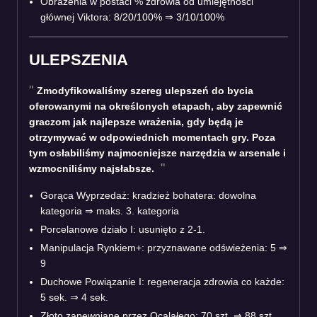
Obrażenia w postaci % zdrowia od umiejętności
głównej Viktora: 8/20/100%
⇒
3/10/100%
ULEPSZENIA
Zmodyfikowaliśmy szereg ulepszeń do bycia
oferowanymi na określonych etapach, aby zapewnić
graczom jak najlepsze wrażenia, gdy będą je
otrzymywać w odpowiednich momentach gry. Poza
tym osłabiliśmy najmocniejsze narzędzia w arsenale i
wzmocniliśmy najsłabsze.
Gorąca Wyprzedaż: kradzież bohatera: dowolna
kategoria ⇒ maks. 3. kategoria
Porcelanowe działo I: usunięto z 2-1.
Manipulacja Rynkiem+: przyznawane odświeżenia: 5 ⇒
9
Duchowe Powiązanie I: regeneracja zdrowia co każde:
5 sek. ⇒ 4 sek.
Złoto zapewniane przez Ocalałego: 70 szt. ⇒ 88 szt.