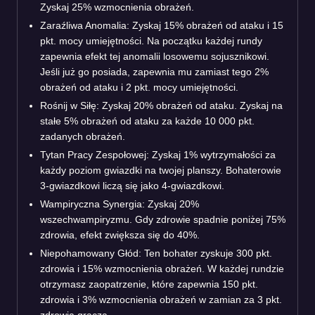
Zyskaj 25% wzmocnienia obrażeń.
Zaraźliwa Anomalia: Zyskaj 15% obrażeń od ataku i 15
pkt. mocy umiejętności. Na początku każdej rundy
zapewnia efekt tej anomalii losowemu sojusznikowi.
Jeśli już go posiada, zapewnia mu zamiast tego 2%
obrażeń od ataku i 2 pkt. mocy umiejętności.
Rośnij w Siłę: Zyskaj 20% obrażeń od ataku. Zyskaj na
stałe 5% obrażeń od ataku za każde 10 000 pkt.
zadanych obrażeń.
Tytan Pracy Zespołowej: Zyskaj 1% wytrzymałości za
każdy poziom gwiazdki na twojej planszy. Bohaterowie
3-gwiazdkowi liczą się jako 4-gwiazdkowi.
Wampiryczna Synergia: Zyskaj 20%
wszechwampiryzmu. Gdy zdrowie spadnie poniżej 75%
zdrowia, efekt zwiększa się do 40%.
Niepohamowany Głód: Ten bohater zyskuje 300 pkt.
zdrowia i 15% wzmocnienia obrażeń. W każdej rundzie
otrzymasz zaopatrzenie, które zapewnia 150 pkt.
zdrowia i 3% wzmocnienia obrażeń w zamian za 3 pkt.
zdrowia gracza.