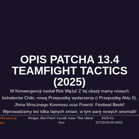
OPIS PATCHA 13.4
TEAMFIGHT TACTICS
(2025)
W Konwergencji nastał Rok Węża! Z tej okazji mamy nowych
bohaterów Chibi, nową Przepustkę wydarzenia (i Przepustkę Aktu II),
Jhina Mrocznego Kosmosu oraz Powrót: Festiwal Bestii!
Wprowadzamy też kilka fajnych zmian, w tym parę nowych anomalii!
Aktualizacje
Rodger „Riot Prism” Caudill, Katie "Riot Ukime"
2025-01-
gry
Guo
22T19:00:00.000Z