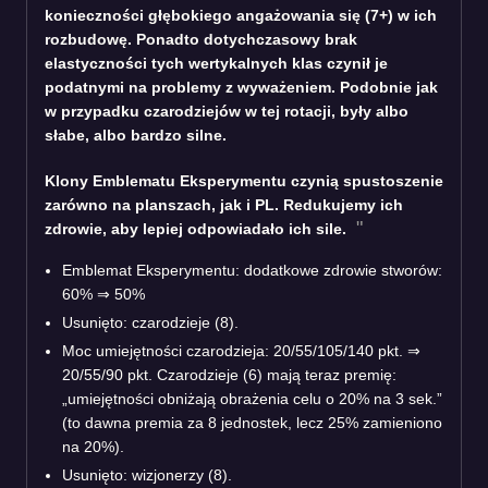
konieczności głębokiego angażowania się (7+) w ich
rozbudowę. Ponadto dotychczasowy brak
elastyczności tych wertykalnych klas czynił je
podatnymi na problemy z wyważeniem. Podobnie jak
w przypadku czarodziejów w tej rotacji, były albo
słabe, albo bardzo silne.
Klony Emblematu Eksperymentu czynią spustoszenie
zarówno na planszach, jak i PL. Redukujemy ich
zdrowie, aby lepiej odpowiadało ich sile.
Emblemat Eksperymentu: dodatkowe zdrowie stworów:
60% ⇒ 50%
Usunięto: czarodzieje (8).
Moc umiejętności czarodzieja: 20/55/105/140 pkt. ⇒
20/55/90 pkt. Czarodzieje (6) mają teraz premię:
„umiejętności obniżają obrażenia celu o 20% na 3 sek.”
(to dawna premia za 8 jednostek, lecz 25% zamieniono
na 20%).
Usunięto: wizjonerzy (8).