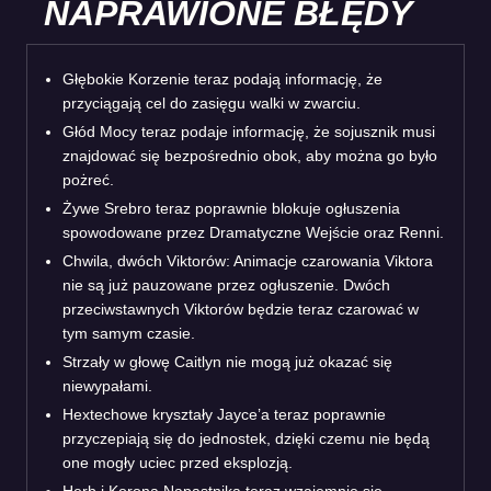
NAPRAWIONE BŁĘDY
Głębokie Korzenie teraz podają informację, że
przyciągają cel do zasięgu walki w zwarciu.
Głód Mocy teraz podaje informację, że sojusznik musi
znajdować się bezpośrednio obok, aby można go było
pożreć.
Żywe Srebro teraz poprawnie blokuje ogłuszenia
spowodowane przez Dramatyczne Wejście oraz Renni.
Chwila, dwóch Viktorów: Animacje czarowania Viktora
nie są już pauzowane przez ogłuszenie. Dwóch
przeciwstawnych Viktorów będzie teraz czarować w
tym samym czasie.
Strzały w głowę Caitlyn nie mogą już okazać się
niewypałami.
Hextechowe kryształy Jayce’a teraz poprawnie
przyczepiają się do jednostek, dzięki czemu nie będą
one mogły uciec przed eksplozją.
Herb i Korona Napastnika teraz wzajemnie się