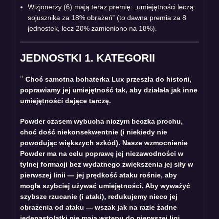
Wizjonerzy (6) mają teraz premię: „umiejętności leczą
sojusznika za 18% obrażeń” (to dawna premia za 8
jednostek, lecz 20% zamieniono na 18%).
JEDNOSTKI 1. KATEGORII
Choć samotna bohaterka Lux przeszła do historii,
poprawiamy jej umiejętność tak, aby działała jak inne
umiejętności dające tarczę.
Powder czasem wybucha niczym beczka prochu,
choć dość niekonsekwentnie (i niekiedy nie
powodując większych szkód). Nasze wzmocnienie
Powder ma na celu poprawę jej niezawodności w
tylnej formacji bez wydatnego zwiększenia jej siły w
pierwszej linii — jej prędkość ataku rośnie, aby
mogła szybciej używać umiejętności. Aby wyważyć
szybsze rzucanie (i ataki), redukujemy nieco jej
obrażenia od ataku — wszak jak na razie żadne
jedenastolatki nie mają wstępu do pierwszej ligi