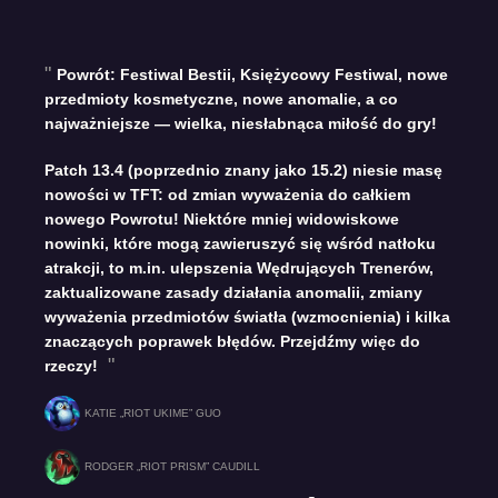
Powrót: Festiwal Bestii, Księżycowy Festiwal, nowe
przedmioty kosmetyczne, nowe anomalie, a co
najważniejsze — wielka, niesłabnąca miłość do gry!
Patch 13.4 (poprzednio znany jako 15.2) niesie masę
nowości w TFT: od zmian wyważenia do całkiem
nowego Powrotu! Niektóre mniej widowiskowe
nowinki, które mogą zawieruszyć się wśród natłoku
atrakcji, to m.in. ulepszenia Wędrujących Trenerów,
zaktualizowane zasady działania anomalii, zmiany
wyważenia przedmiotów światła (wzmocnienia) i kilka
znaczących poprawek błędów. Przejdźmy więc do
rzeczy!
KATIE „RIOT UKIME” GUO
RODGER „RIOT PRISM” CAUDILL