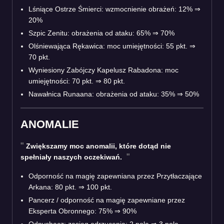
Lśniące Ostrze Śmierci: wzmocnienie obrażeń: 12% ⇒
20%
Szpic Zenitu: obrażenia od ataku: 65% ⇒ 70%
Olśniewająca Rękawica: moc umiejętności: 55 pkt. ⇒
70 pkt.
Wyniesiony Zabójczy Kapelusz Rabadona: moc
umiejętności: 70 pkt. ⇒ 80 pkt.
Nawałnica Runaana: obrażenia od ataku: 35% ⇒ 50%
ANOMALIE
Zwiększamy moc anomalii, które dotąd nie
spełniały naszych oczekiwań.
Odporność na magię zapewniana przez Przytłaczające
Arkana: 80 pkt. ⇒ 100 pkt.
Pancerz / odporność na magię zapewniane przez
Eksperta Obronnego: 75% ⇒ 90%
Odpychacz: zasięg odrzucenia: 2 pola ⇒ 3 pola