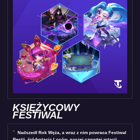
KSIĘŻYCOWY
FESTIWAL
Nadszedł Rok Węża, a wraz z nim powraca Festiwal
Bestii, śródrotacja Losów, naszej czwartej rotacji.